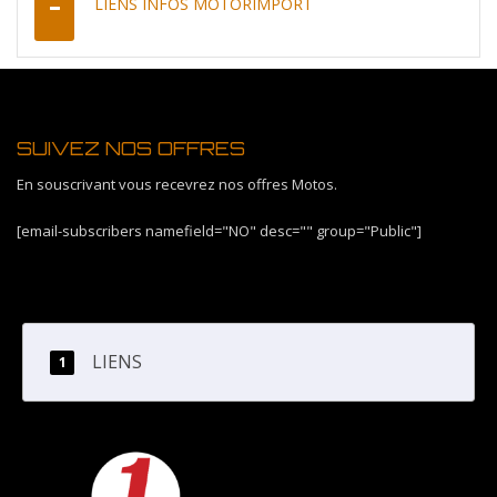
LIENS INFOS MOTORIMPORT
SUIVEZ NOS OFFRES
En souscrivant vous recevrez nos offres Motos.
[email-subscribers namefield="NO" desc="" group="Public"]
LIENS