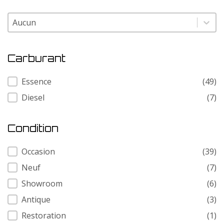
Modele
Modele
Carburant
Carburant
Essence
(49)
Diesel
(7)
Condition
Condition
Occasion
(39)
Neuf
(7)
Showroom
(6)
Antique
(3)
Restoration
(1)