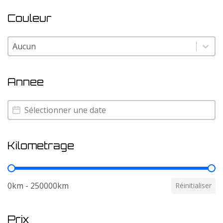
Couleur
Couleur
Couleur
Annee
Annee
Annee
Kilometrage
Kilometrage
0km - 250000km
Réinitialiser
Prix