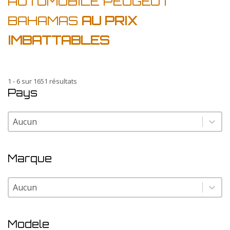
AUTOMOBILE PEUGEOT
BAHAMAS
AU PRIX
IMBATTABLES
1 - 6 sur 1651 résultats
Pays
Pays
Pays
Marque
Marque
Marque
Modele