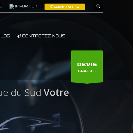
C
IMPORT UK
CLIENT/PORTAL
×
LOG
CONTACTEZ NOUS
DEVIS
GRATUIT
que du Sud
Votre