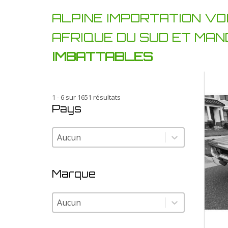
ALPINE IMPORTATION VO
AFRIQUE DU SUD ET MAN
IMBATTABLES
1 - 6 sur 1651 résultats
Pays
Pays
Pays
Marque
Marque
Marque