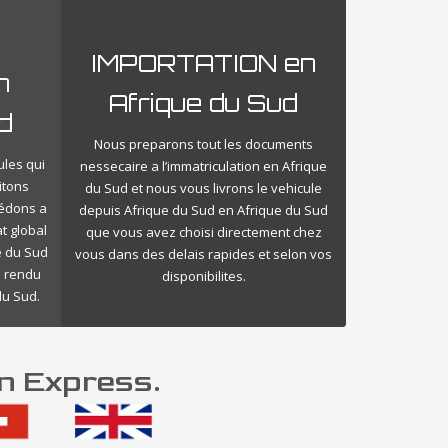
IMPORTATION en
n
Afrique du Sud
d
Nous preparons tout les documents
ules qui
nessecaire a l’immatriculation en Afrique
itons
du Sud et nous vous livrons le vehicule
cédons a
depuis Afrique du Sud en Afrique du Sud
t global
que vous avez choisi directement chez
e du Sud
vous dans des delais rapides et selon vos
e rendu
disponibilites.
du Sud.
on Express.