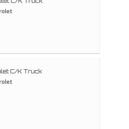
let C/K Truck
rolet
let C/K Truck
rolet