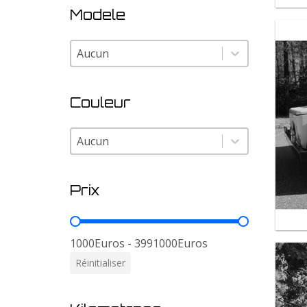
Modele
Modele
Modele
Couleur
Couleur
Couleur
Prix
Prix
1000Euros - 3991000Euros
Réinitialiser