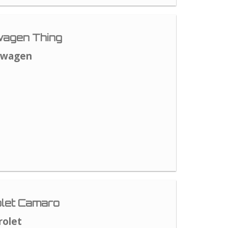
agen Thing
swagen
let Camaro
rolet