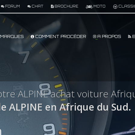
FORUM
CHAT
BROCHURE
MOTO
CLASSI
MARQUES
COMMENT PROCÉDER
A PROPOS
B
tre ALPINE achat voiture Afri
e ALPINE en Afrique du Sud.