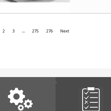
2
3
…
275
276
Next