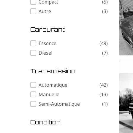
Compact
(5)
Autre
(3)
Carburant
Carburant
Essence
(49)
Diesel
(7)
Transmission
Transmission
Automatique
(42)
Manuelle
(13)
Semi-Automatique
(1)
Condition