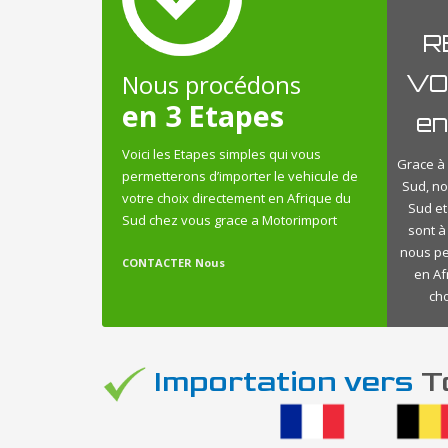
R
Nous procédons
VO
en 3 Etapes
en
Voici les Etapes simples qui vous
Grace à 
permetterons d’importer le vehicule de
Sud, n
votre choix directement en Afrique du
Sud et
Sud chez vous grace a Motorimport
sont à
nous pe
CONTACTER Nous
en Af
cho
Importation vers
To