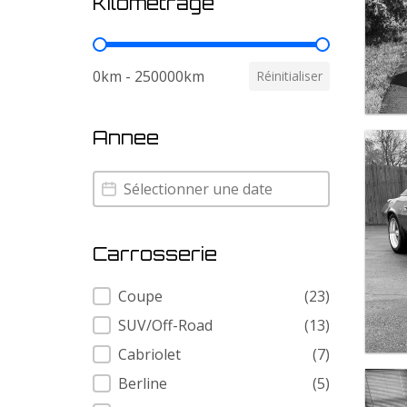
Kilometrage
Kilometrage
0km - 250000km
Réinitialiser
Annee
Annee
Annee
Carrosserie
Carrosserie
Coupe
(23)
SUV/Off-Road
(13)
Cabriolet
(7)
Berline
(5)