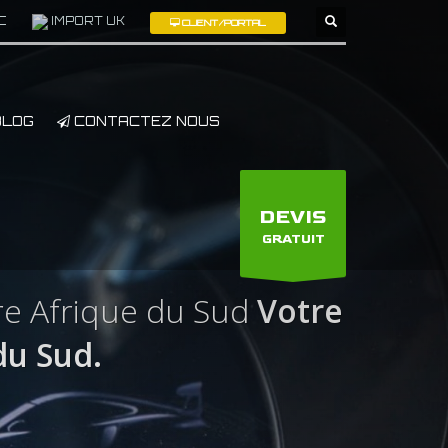
C
IMPORT UK
CLIENT/PORTAL
×
LOG
CONTACTEZ NOUS
DEVIS
GRATUIT
e Afrique du Sud
Votre
u Sud.