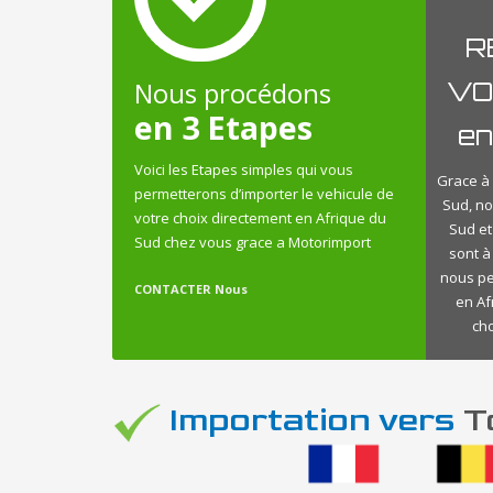
R
Nous procédons
VO
en 3 Etapes
en
Voici les Etapes simples qui vous
Grace à 
permetterons d’importer le vehicule de
Sud, n
votre choix directement en Afrique du
Sud et
Sud chez vous grace a Motorimport
sont à
nous pe
CONTACTER Nous
en Af
cho
Importation vers
To