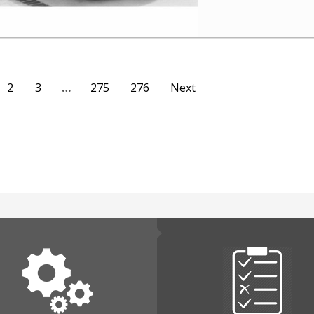
2
3
…
275
276
Next