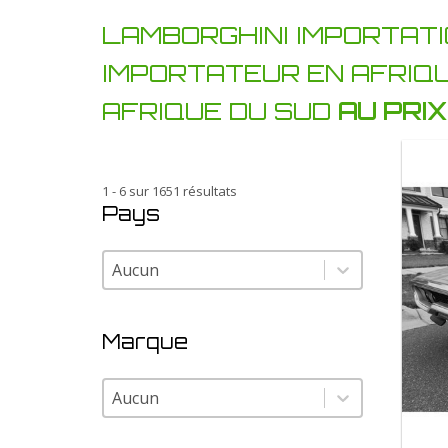
LAMBORGHINI IMPORTATI
IMPORTATEUR EN AFRIQ
AFRIQUE DU SUD
AU PRI
1 - 6 sur 1651 résultats
Pays
Pays
Pays
Marque
Marque
Marque