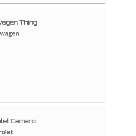
agen Thing
swagen
let Camaro
rolet