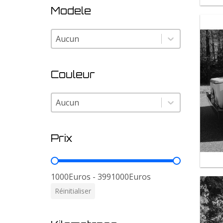
Modele
Modele
Modele
Couleur
Couleur
Couleur
Prix
Prix
1000Euros - 3991000Euros
Réinitialiser