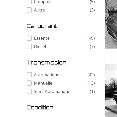
Compact
(5)
Autre
(3)
Carburant
Carburant
Essence
(49)
Diesel
(7)
Transmission
Transmission
Automatique
(42)
Manuelle
(13)
Semi-Automatique
(1)
Condition