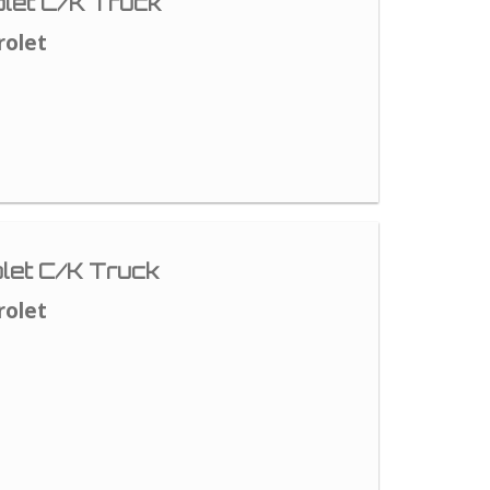
let C/K Truck
rolet
let C/K Truck
rolet