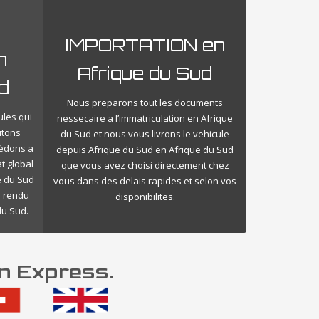
IMPORTATION en
n
Afrique du Sud
d
Nous preparons tout les documents
ules qui
nessecaire a l’immatriculation en Afrique
itons
du Sud et nous vous livrons le vehicule
cédons a
depuis Afrique du Sud en Afrique du Sud
t global
que vous avez choisi directement chez
e du Sud
vous dans des delais rapides et selon vos
e rendu
disponibilites.
du Sud.
on Express.