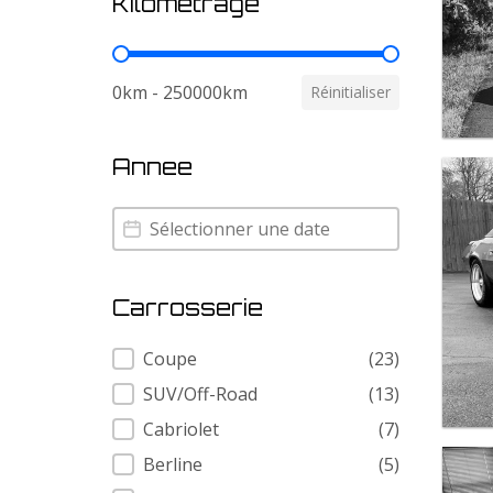
Kilometrage
Kilometrage
0km - 250000km
Réinitialiser
Annee
Annee
Annee
Carrosserie
Carrosserie
Coupe
(23)
SUV/Off-Road
(13)
Cabriolet
(7)
Berline
(5)