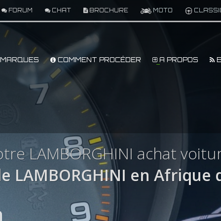
FORUM
CHAT
BROCHURE
MOTO
CLASSI
MARQUES
COMMENT PROCÉDER
A PROPOS
B
otre LAMBORGHINI achat voitur
e LAMBORGHINI en Afrique d