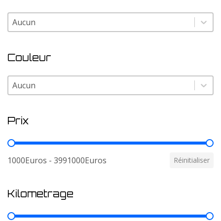
Modele
Modele
Couleur
Couleur
Couleur
Prix
Prix
1000Euros - 3991000Euros
Réinitialiser
Kilometrage
Kilometrage