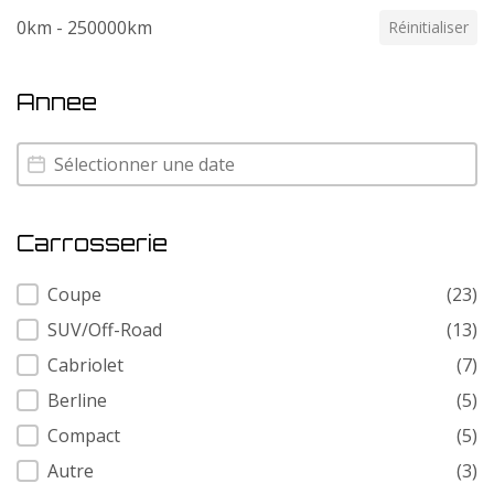
0km - 250000km
Réinitialiser
Annee
Annee
Annee
Carrosserie
Carrosserie
Coupe
(23)
SUV/Off-Road
(13)
Cabriolet
(7)
Berline
(5)
Compact
(5)
Autre
(3)