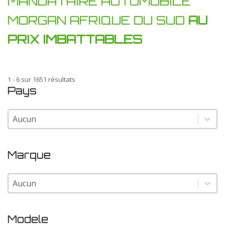
MANDATAIRE AUTOMOBILE
MORGAN AFRIQUE DU SUD
AU
PRIX IMBATTABLES
1 - 6 sur 1651 résultats
Pays
Pays
Pays
Marque
Marque
Marque
Modele