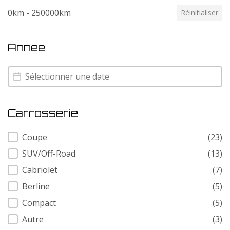
0km - 250000km
Réinitialiser
Annee
Annee
Annee
Carrosserie
Carrosserie
Coupe
(23)
SUV/Off-Road
(13)
Cabriolet
(7)
Berline
(5)
Compact
(5)
Autre
(3)