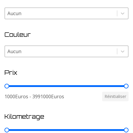
Modele
Modele
Couleur
Couleur
Couleur
Prix
Prix
1000Euros - 3991000Euros
Réinitialiser
Kilometrage
Kilometrage