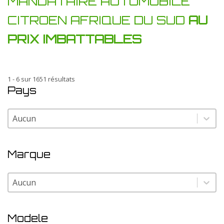
MANDATAIRE AUTOMOBILE
CITROEN AFRIQUE DU SUD
AU
PRIX IMBATTABLES
1 - 6 sur 1651 résultats
Pays
Pays
Pays
Marque
Marque
Marque
Modele