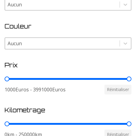
Modele
Modele
Couleur
Couleur
Couleur
Prix
Prix
1000Euros - 3991000Euros
Réinitialiser
Kilometrage
Kilometrage
0km - 250000km
Réinitialiser