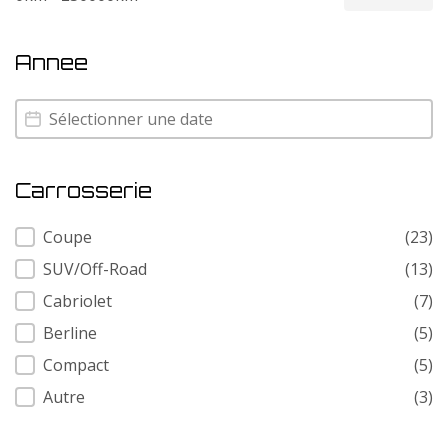
Annee
Annee
Annee
Carrosserie
Carrosserie
Coupe
(23)
SUV/Off-Road
(13)
Cabriolet
(7)
Berline
(5)
Compact
(5)
Autre
(3)