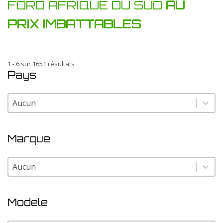
FORD AFRIQUE DU SUD
AU
PRIX IMBATTABLES
1 - 6 sur 1651 résultats
Pays
Pays
Pays
Marque
Marque
Marque
Modele