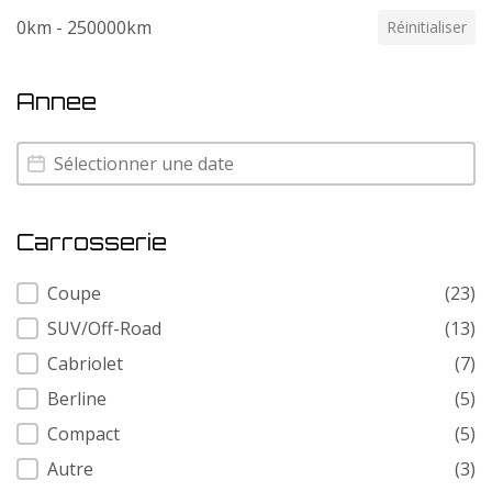
0km - 250000km
Réinitialiser
Annee
Annee
Annee
Carrosserie
Carrosserie
Coupe
(23)
SUV/Off-Road
(13)
Cabriolet
(7)
Berline
(5)
Compact
(5)
Autre
(3)