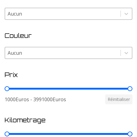
Modele
Modele
Couleur
Couleur
Couleur
Prix
Prix
1000Euros - 3991000Euros
Réinitialiser
Kilometrage
Kilometrage