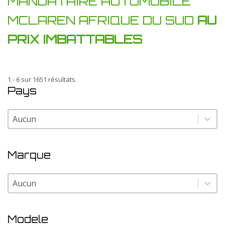
MANDATAIRE AUTOMOBILE
MCLAREN AFRIQUE DU SUD
AU
PRIX IMBATTABLES
1 - 6 sur 1651 résultats
Pays
Pays
Pays
Marque
Marque
Marque
Modele