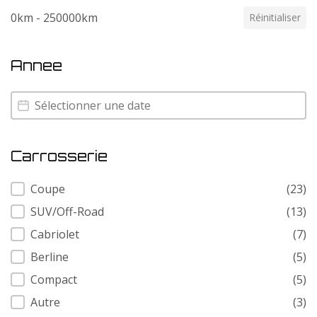
0km - 250000km
Réinitialiser
Annee
Annee
Annee
Carrosserie
Carrosserie
Coupe
(23)
SUV/Off-Road
(13)
Cabriolet
(7)
Berline
(5)
Compact
(5)
Autre
(3)