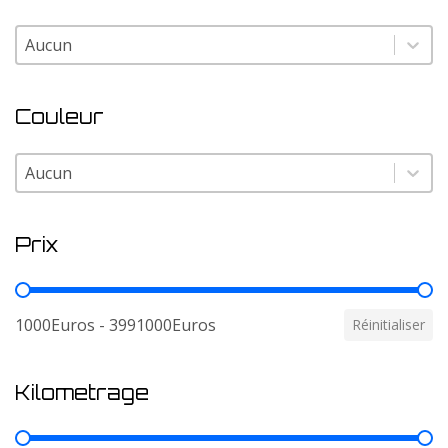
Modele
Modele
Couleur
Couleur
Couleur
Prix
Prix
1000Euros - 3991000Euros
Réinitialiser
Kilometrage
Kilometrage