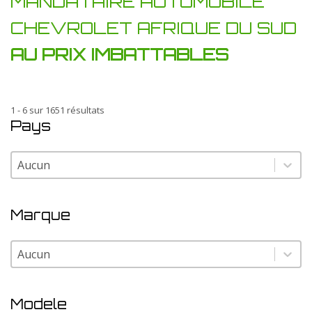
MANDATAIRE AUTOMOBILE
CHEVROLET AFRIQUE DU SUD
AU PRIX IMBATTABLES
1 - 6 sur 1651 résultats
Pays
Pays
Pays
Marque
Marque
Marque
Modele