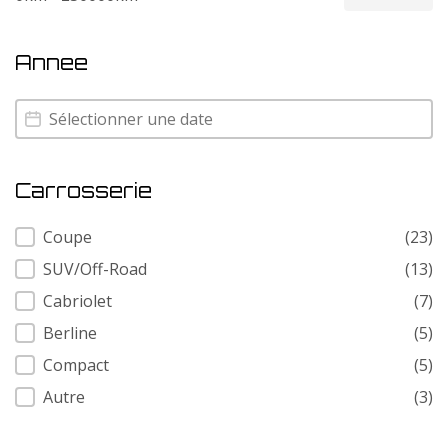
Annee
Annee
Annee
Carrosserie
Carrosserie
Coupe
(23)
SUV/Off-Road
(13)
Cabriolet
(7)
Berline
(5)
Compact
(5)
Autre
(3)