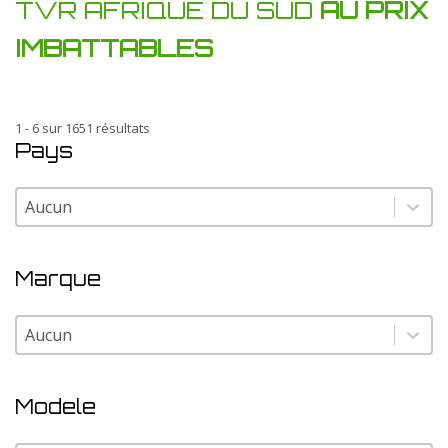
TVR AFRIQUE DU SUD
AU PRIX
IMBATTABLES
1 - 6 sur 1651 résultats
Pays
Pays
Pays
Marque
Marque
Marque
Modele