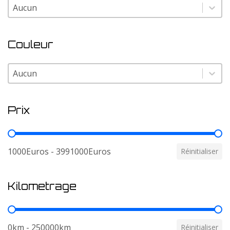
Modele
Modele
Couleur
Couleur
Couleur
Prix
Prix
1000Euros - 3991000Euros
Réinitialiser
Kilometrage
Kilometrage
0km - 250000km
Réinitialiser