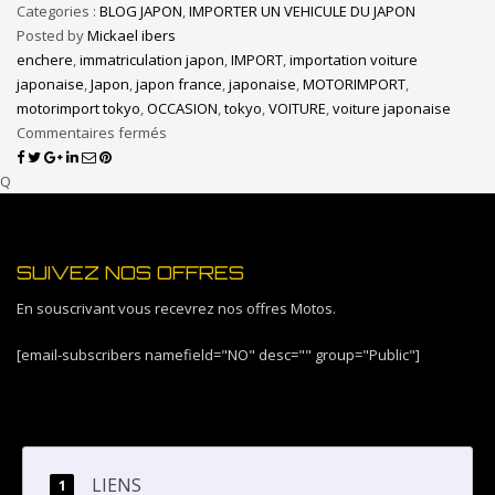
Categories :
BLOG JAPON
,
IMPORTER UN VEHICULE DU JAPON
Posted by
Mickael ibers
enchere
,
immatriculation japon
,
IMPORT
,
importation voiture
japonaise
,
Japon
,
japon france
,
japonaise
,
MOTORIMPORT
,
motorimport tokyo
,
OCCASION
,
tokyo
,
VOITURE
,
voiture japonaise
Commentaires fermés
Q
SUIVEZ NOS OFFRES
En souscrivant vous recevrez nos offres Motos.
[email-subscribers namefield="NO" desc="" group="Public"]
LIENS