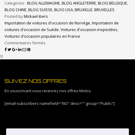
Categories :
BLOG ALLEMAGNE
,
BLOG ANGLETERRE
,
BLOG BELGIQUE
,
BLOG CHINE
,
BLOG SUISSE
,
BLOG USA
,
BRUXELLE
,
BRUXELLES
Posted by
Mickael ibers
Importation de voitures d'occasion de Norvège
,
Importation de
voitures d'occasion de Suède
,
Voitures d'occasion inspectées
,
Voitures d'occasion populaires en France
Commentaires fermés
Q
SUIVEZ NOS OFFRES
En souscrivant vous recevrez nos offres Motos.
[email-subscribers namefield="NO" desc="" group="Public"]