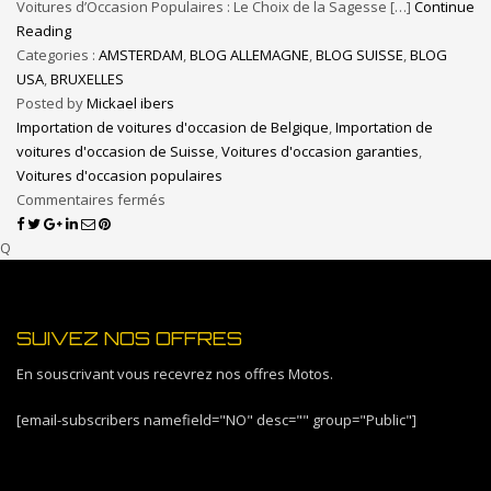
Voitures d’Occasion Populaires : Le Choix de la Sagesse […]
Continue
Reading
Categories :
AMSTERDAM
,
BLOG ALLEMAGNE
,
BLOG SUISSE
,
BLOG
USA
,
BRUXELLES
Posted by
Mickael ibers
Importation de voitures d'occasion de Belgique
,
Importation de
voitures d'occasion de Suisse
,
Voitures d'occasion garanties
,
Voitures d'occasion populaires
Commentaires fermés
Q
SUIVEZ NOS OFFRES
En souscrivant vous recevrez nos offres Motos.
[email-subscribers namefield="NO" desc="" group="Public"]