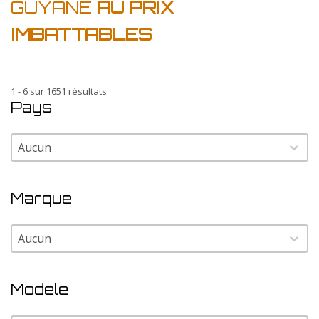
GUYANE
AU PRIX
IMBATTABLES
1 - 6 sur 1651 résultats
Pays
Pays
Pays
Marque
Marque
Marque
Modele