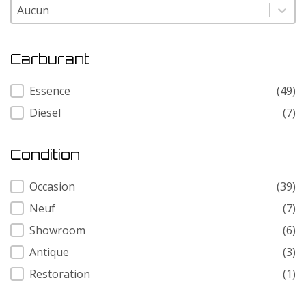
Modele
Modele
Carburant
Carburant
Essence
(49)
Diesel
(7)
Condition
Condition
Occasion
(39)
Neuf
(7)
Showroom
(6)
Antique
(3)
Restoration
(1)