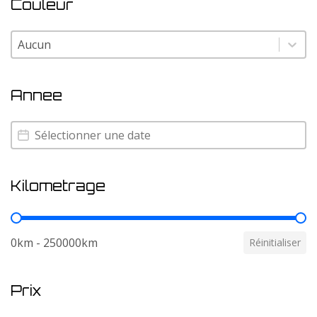
Couleur
Couleur
Couleur
Annee
Annee
Annee
Kilometrage
Kilometrage
0km - 250000km
Réinitialiser
Prix