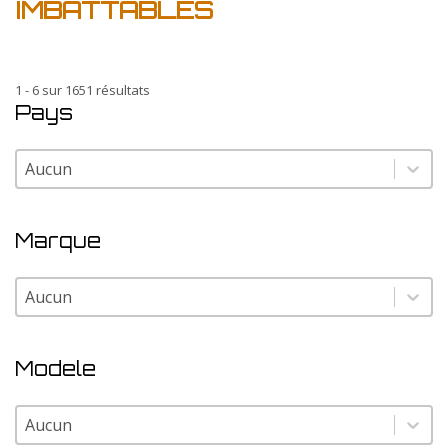
IMBATTABLES
1 - 6 sur 1651 résultats
Pays
Pays
Pays
Marque
Marque
Marque
Modele
Modele
Modele