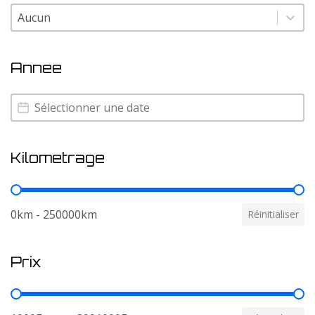
Couleur
Couleur
Annee
Annee
Annee
Kilometrage
Kilometrage
0km - 250000km
Réinitialiser
Prix
Prix