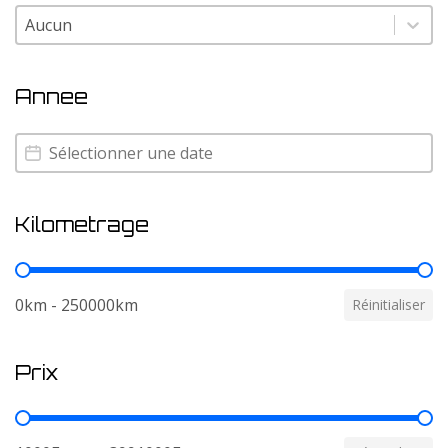
Couleur
Couleur
Annee
Annee
Annee
Kilometrage
Kilometrage
0km - 250000km
Réinitialiser
Prix
Prix