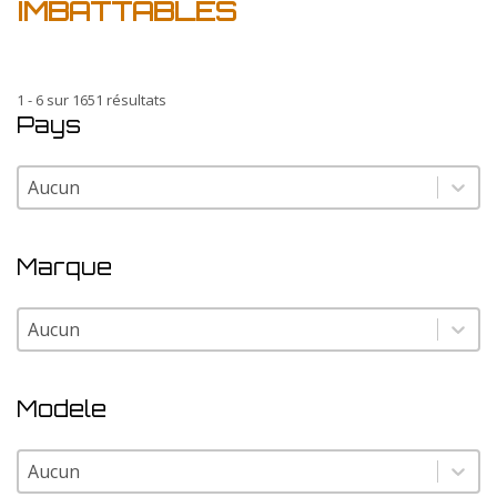
IMBATTABLES
1 - 6 sur 1651 résultats
Pays
Pays
Pays
Marque
Marque
Marque
Modele
Modele
Modele