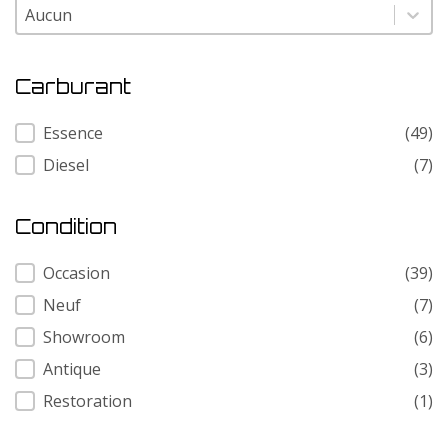
Modele
Modele
Carburant
Carburant
Essence
(49)
Diesel
(7)
Condition
Condition
Occasion
(39)
Neuf
(7)
Showroom
(6)
Antique
(3)
Restoration
(1)