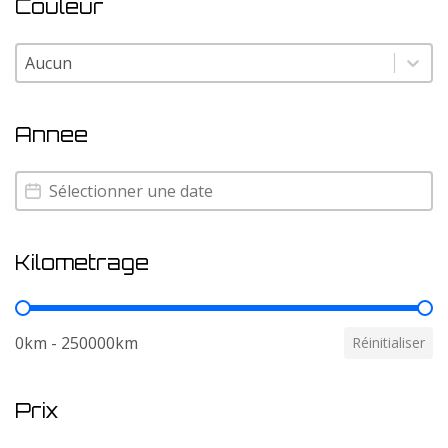
Couleur
Couleur
Couleur
Annee
Annee
Annee
Kilometrage
Kilometrage
0km - 250000km
Réinitialiser
Prix