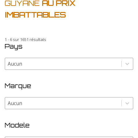
GUYANE
AU PRIX
IMBATTABLES
1 - 6 sur 1651 résultats
Pays
Pays
Pays
Marque
Marque
Marque
Modele