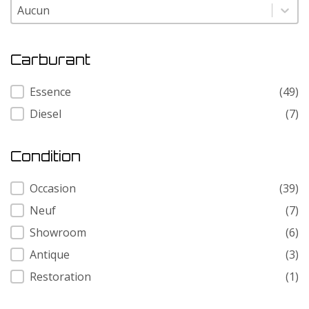
Modele
Modele
Carburant
Carburant
Essence
(49)
Diesel
(7)
Condition
Condition
Occasion
(39)
Neuf
(7)
Showroom
(6)
Antique
(3)
Restoration
(1)