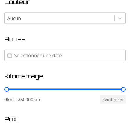
Couleur
Couleur
Couleur
Annee
Annee
Annee
Kilometrage
Kilometrage
0km - 250000km
Réinitialiser
Prix