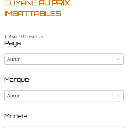
GUYANE
AU PRIX
IMBATTABLES
1 - 6 sur 1651 résultats
Pays
Pays
Pays
Marque
Marque
Marque
Modele