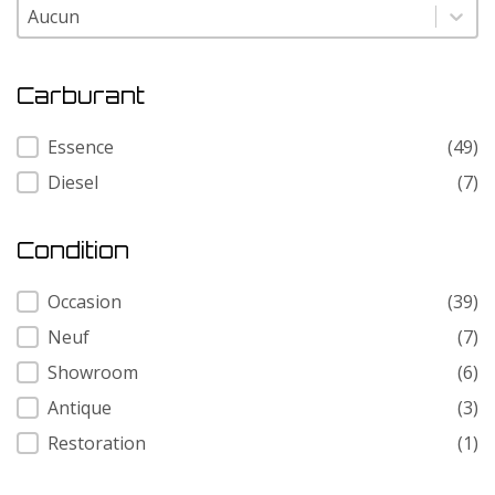
Modele
Modele
Carburant
Carburant
Essence
(49)
Diesel
(7)
Condition
Condition
Occasion
(39)
Neuf
(7)
Showroom
(6)
Antique
(3)
Restoration
(1)