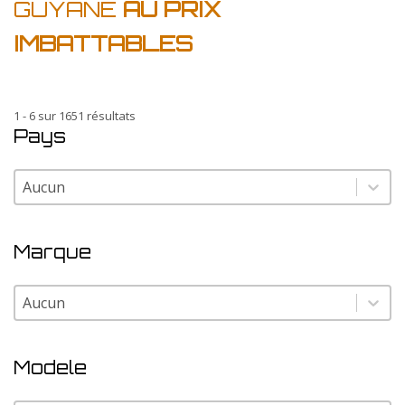
GUYANE
AU PRIX
IMBATTABLES
1 - 6 sur 1651 résultats
Pays
Pays
Pays
Marque
Marque
Marque
Modele