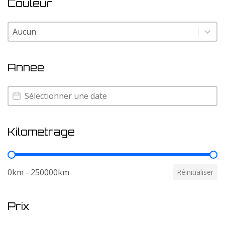
Couleur
Couleur
Couleur
Annee
Annee
Annee
Kilometrage
Kilometrage
0km - 250000km
Réinitialiser
Prix