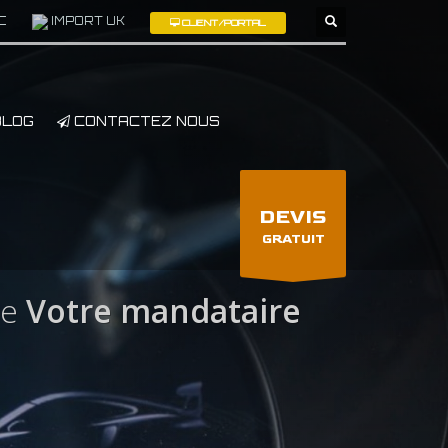
C
IMPORT UK
CLIENT/PORTAL
×
LOG
CONTACTEZ NOUS
DEVIS
GRATUIT
ne
Votre mandataire