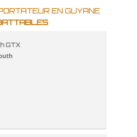
MPORTATEUR EN GUYANE
MBATTABLES
th GTX
outh