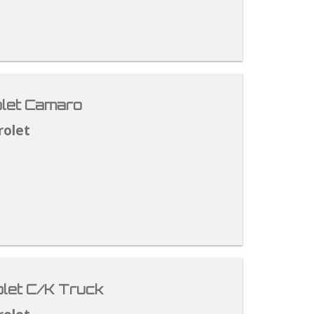
let Camaro
rolet
let C/K Truck