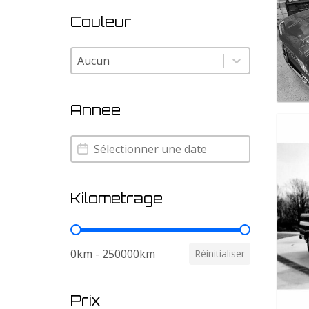
Couleur
Couleur
Couleur
Annee
Annee
Annee
Kilometrage
Kilometrage
0km - 250000km
Réinitialiser
Prix