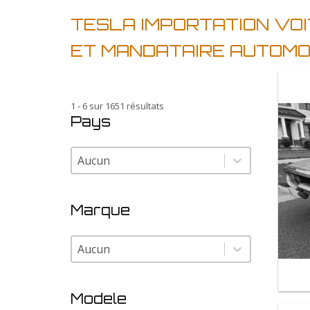
TESLA IMPORTATION VO
ET MANDATAIRE AUTOMO
1 - 6 sur 1651 résultats
Pays
Pays
Pays
Marque
Marque
Marque
Modele