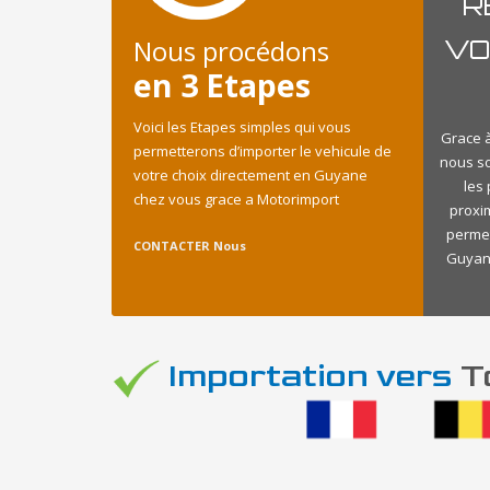
R
Nous procédons
VO
en 3 Etapes
Voici les Etapes simples qui vous
Grace à
permetterons d’importer le vehicule de
nous s
votre choix directement en Guyane
les
chez vous grace a Motorimport
proxi
permet
CONTACTER Nous
Guyane
Importation vers
To