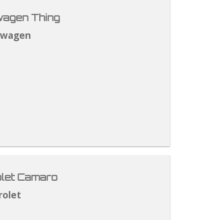
agen Thing
swagen
let Camaro
rolet