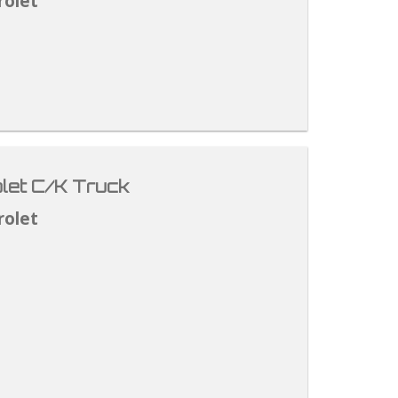
rolet
let C/K Truck
rolet