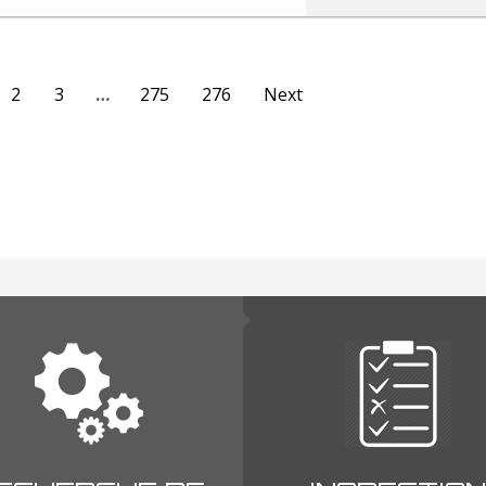
2
3
…
275
276
Next