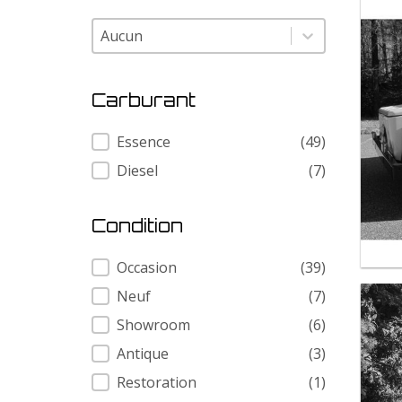
Modele
Modele
Carburant
Carburant
Essence
(49)
Diesel
(7)
Condition
Condition
Occasion
(39)
Neuf
(7)
Showroom
(6)
Antique
(3)
Restoration
(1)