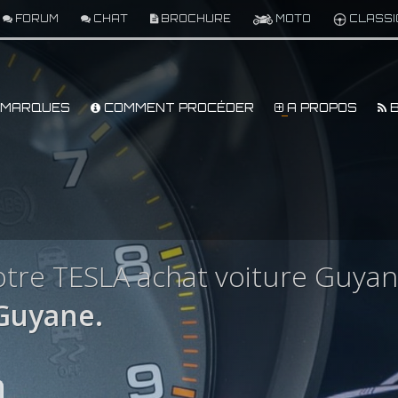
FORUM
CHAT
BROCHURE
MOTO
CLASSI
MARQUES
COMMENT PROCÉDER
A PROPOS
B
tre TESLA achat voiture Guya
Guyane.