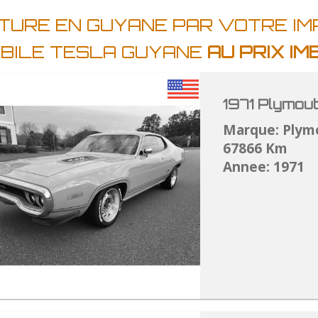
ITURE EN GUYANE PAR VOTRE I
BILE TESLA GUYANE
AU PRIX I
1971 Plymou
Marque: Plym
67866 Km
Annee: 1971