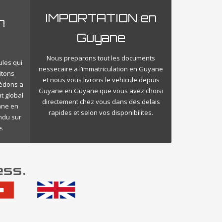
IMPORTATION en
n
Guyane
Nous preparons tout les documents
ules qui
nessecaire a l’immatriculation en Guyane
itons
et nous vous livrons le vehicule depuis
cédons a
Guyane en Guyane que vous avez choisi
t global
directement chez vous dans des delais
ane en
rapides et selon vos disponibilites.
endu sur
e.
ess.