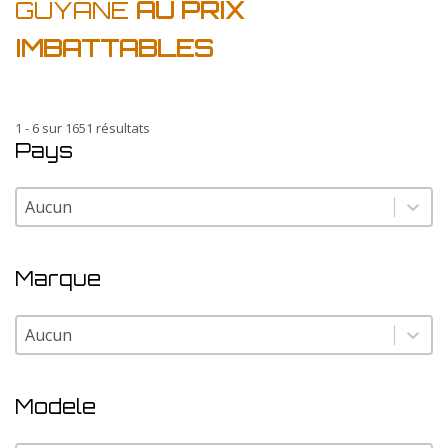
GUYANE
AU PRIX
IMBATTABLES
1 - 6 sur 1651 résultats
Pays
Pays
Pays
Marque
Marque
Marque
Modele