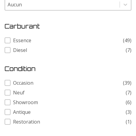
Modele
Modele
Carburant
Carburant
Essence
(49)
Diesel
(7)
Condition
Condition
Occasion
(39)
Neuf
(7)
Showroom
(6)
Antique
(3)
Restoration
(1)