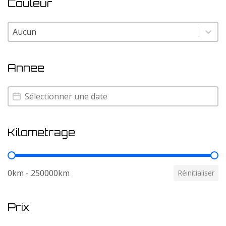
Couleur
Couleur
Couleur
Annee
Annee
Annee
Kilometrage
Kilometrage
0km - 250000km
Réinitialiser
Prix