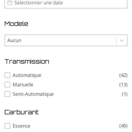
Annee
Annee
Modele
Modele
Modele
Transmission
Transmission
Automatique
(42)
Manuelle
(13)
Semi-Automatique
(1)
Carburant
Carburant
Essence
(49)