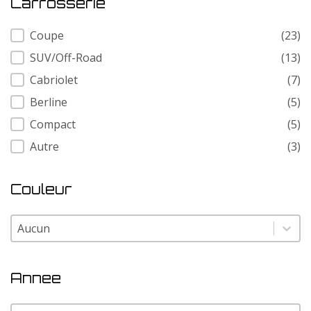
Carrosserie
Carrosserie
Coupe
(23)
SUV/Off-Road
(13)
Cabriolet
(7)
Berline
(5)
Compact
(5)
Autre
(3)
Couleur
Couleur
Couleur
Annee