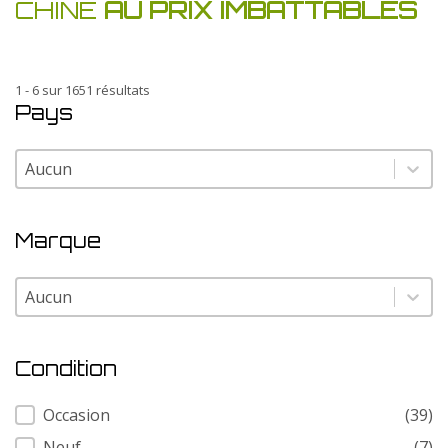
CHINE
AU PRIX IMBATTABLES
1 - 6 sur 1651 résultats
Pays
Pays
Pays
Marque
Marque
Marque
Condition
Condition
Occasion
(39)
Neuf
(7)