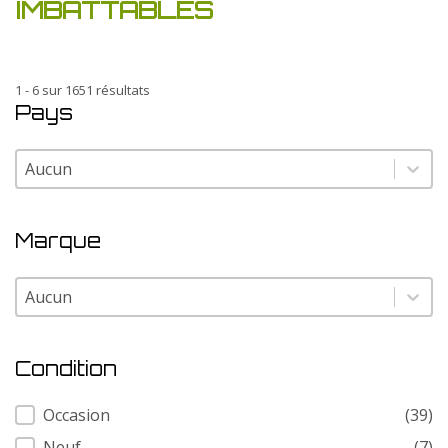
IMBATTABLES
1 - 6 sur 1651 résultats
Pays
Pays
Pays
Marque
Marque
Marque
Condition
Condition
Occasion
(39)
Neuf
(7)