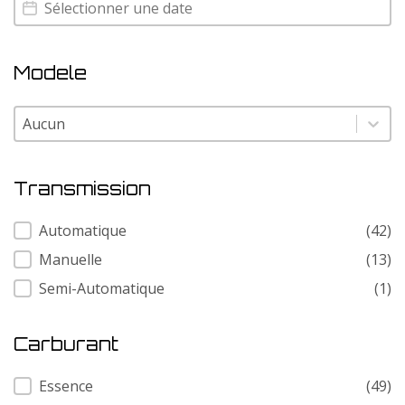
Annee
Annee
Modele
Modele
Modele
Transmission
Transmission
Automatique
(42)
Manuelle
(13)
Semi-Automatique
(1)
Carburant
Carburant
Essence
(49)