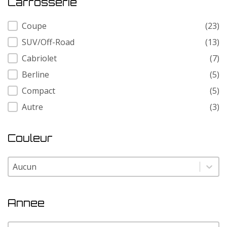
Carrosserie
Carrosserie
Coupe
(23)
SUV/Off-Road
(13)
Cabriolet
(7)
Berline
(5)
Compact
(5)
Autre
(3)
Couleur
Couleur
Couleur
Annee