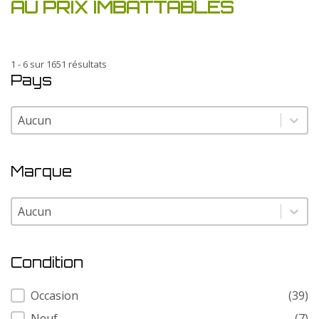
AU PRIX IMBATTABLES
1 - 6 sur 1651 résultats
Pays
Pays
Pays
Marque
Marque
Marque
Condition
Condition
Occasion
(39)
Neuf
(7)