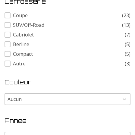
Carrosserie
Carrosserie
Coupe
(23)
SUV/Off-Road
(13)
Cabriolet
(7)
Berline
(5)
Compact
(5)
Autre
(3)
Couleur
Couleur
Couleur
Annee