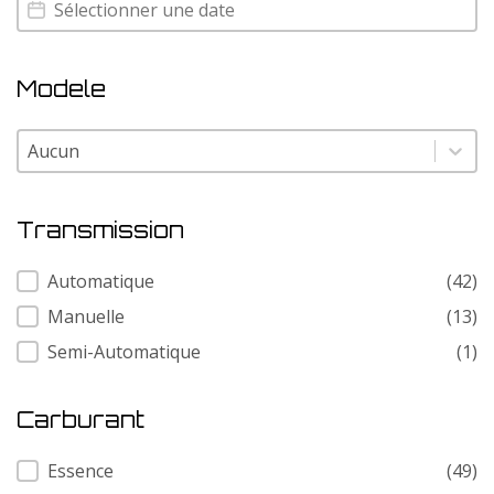
Annee
Annee
Modele
Modele
Modele
Transmission
Transmission
Automatique
(42)
Manuelle
(13)
Semi-Automatique
(1)
Carburant
Carburant
Essence
(49)