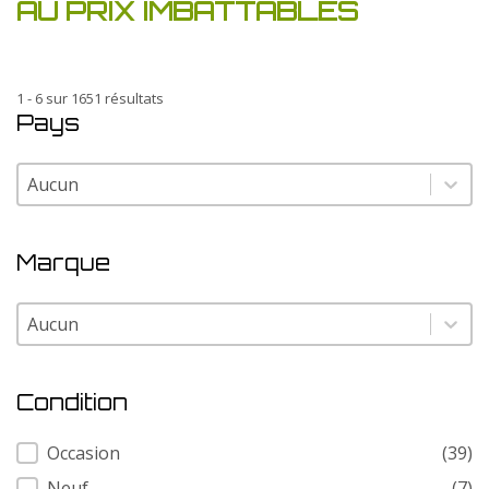
AU PRIX IMBATTABLES
1 - 6 sur 1651 résultats
Pays
Pays
Pays
Marque
Marque
Marque
Condition
Condition
Occasion
(39)
Neuf
(7)