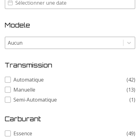
Annee
Annee
Modele
Modele
Modele
Transmission
Transmission
Automatique
(42)
Manuelle
(13)
Semi-Automatique
(1)
Carburant
Carburant
Essence
(49)