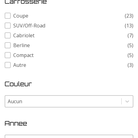
Carrosserie
Carrosserie
Coupe
(23)
SUV/Off-Road
(13)
Cabriolet
(7)
Berline
(5)
Compact
(5)
Autre
(3)
Couleur
Couleur
Couleur
Annee