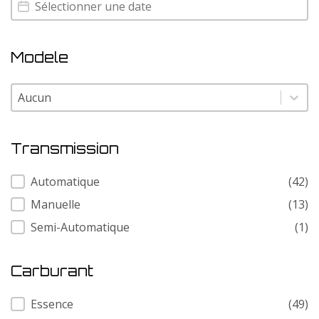
Annee
Annee
Modele
Modele
Modele
Transmission
Transmission
Automatique
(42)
Manuelle
(13)
Semi-Automatique
(1)
Carburant
Carburant
Essence
(49)