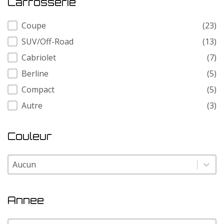
Carrosserie
Carrosserie
Coupe
(23)
SUV/Off-Road
(13)
Cabriolet
(7)
Berline
(5)
Compact
(5)
Autre
(3)
Couleur
Couleur
Couleur
Annee