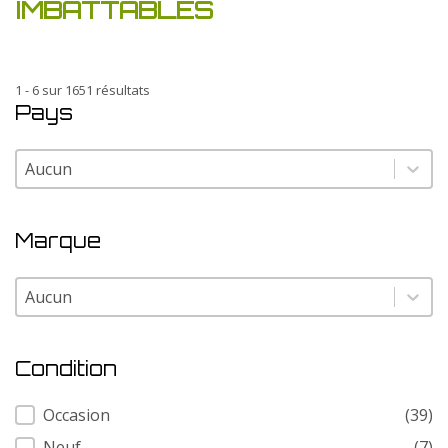
IMBATTABLES
1 - 6 sur 1651 résultats
Pays
Pays
Pays
Marque
Marque
Marque
Condition
Condition
Occasion
(39)
Neuf
(7)