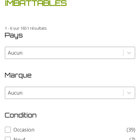
IMBATTABLES
1 - 6 sur 1651 résultats
Pays
Pays
Pays
Marque
Marque
Marque
Condition
Condition
Occasion
(39)
Neuf
(7)