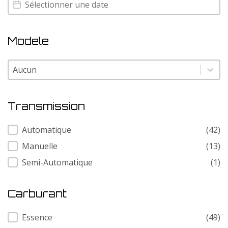
Annee
Annee
Modele
Modele
Modele
Transmission
Transmission
Automatique
(42)
Manuelle
(13)
Semi-Automatique
(1)
Carburant
Carburant
Essence
(49)