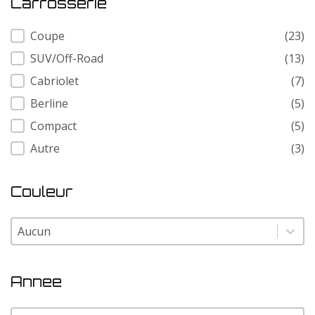
Carrosserie
Carrosserie
Coupe
(23)
SUV/Off-Road
(13)
Cabriolet
(7)
Berline
(5)
Compact
(5)
Autre
(3)
Couleur
Couleur
Couleur
Annee