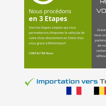
R
Nous procédons
VO
en 3 Etapes
Voici les Etapes simples qui vous
Grace 
permetterons d’importer le vehicule de
nous so
votre choix directement en Chine chez
partena
vous grace a Motorimport
de no
recher
CONTACTER Nous
véhicu
Importation vers
To