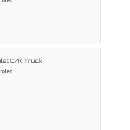
rolet
let C/K Truck
rolet