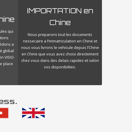
IMPORTATION en
hine
Chine
ules qui
Nous preparons tout les documents
itons
nessecaire a l’immatriculation en Chine et
cédons a
nous vous livrons le vehicule depuis l’Chine
t global
en Chine que vous avez choisi directement
en VISIO
chez vous dans des delais rapides et selon
ur place
vos disponibilites.
ess.