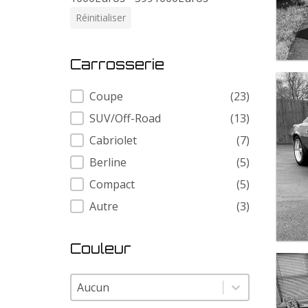
Réinitialiser
Carrosserie
Carrosserie
Coupe
(23)
SUV/Off-Road
(13)
Cabriolet
(7)
Berline
(5)
Compact
(5)
Autre
(3)
Couleur
Couleur
Couleur