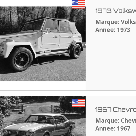
1973 Volksw
Marque: Volk
Annee: 1973
1967 Chevro
Marque: Chev
Annee: 1967