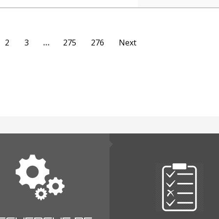
2
3
…
275
276
Next