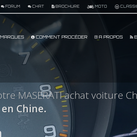
FORUM
CHAT
BROCHURE
MOTO
CLASSI
MARQUES
COMMENT PROCÉDER
A PROPOS
B
tre MASERATI achat voiture Ch
en Chine.