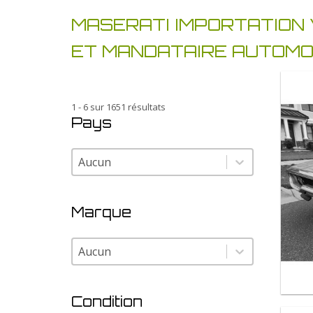
MASERATI IMPORTATION 
ET MANDATAIRE AUTOMO
1 - 6 sur 1651 résultats
Pays
Pays
Pays
Marque
Marque
Marque
Condition