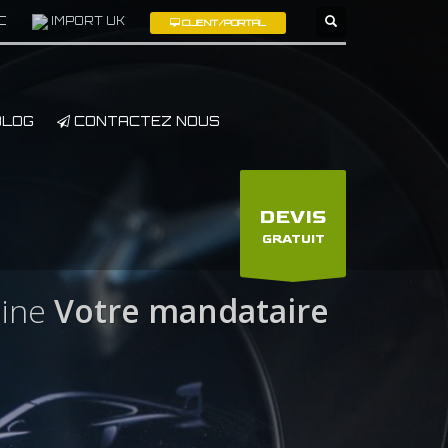
C
IMPORT UK
CLIENT/PORTAL
×
LOG
CONTACTEZ NOUS
DEVIS
GRATUIT
ine
Votre mandataire