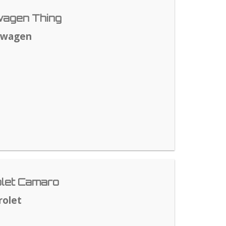
agen Thing
swagen
let Camaro
rolet