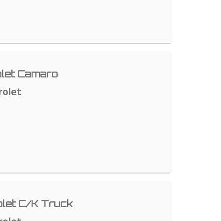
let Camaro
rolet
let C/K Truck