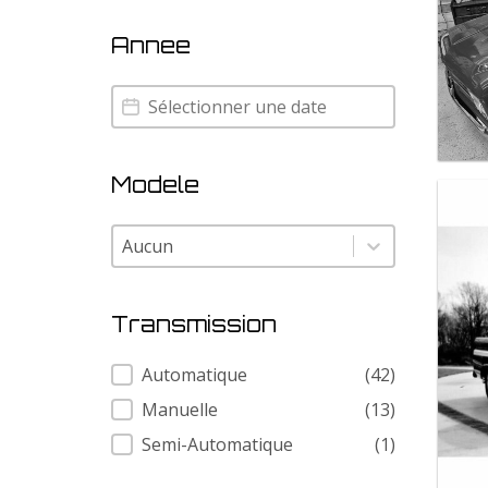
Annee
Annee
Annee
Modele
Modele
Modele
Transmission
Transmission
Automatique
(42)
Manuelle
(13)
Semi-Automatique
(1)