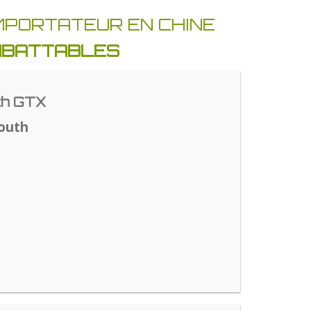
IMPORTATEUR EN CHINE
IMBATTABLES
th GTX
outh