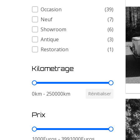
Condition
Occasion
(39)
Neuf
(7)
Showroom
(6)
Antique
(3)
Restoration
(1)
Kilometrage
Kilometrage
0km - 250000km
Réinitialiser
Prix
Prix
1000Euros - 3991000Euros