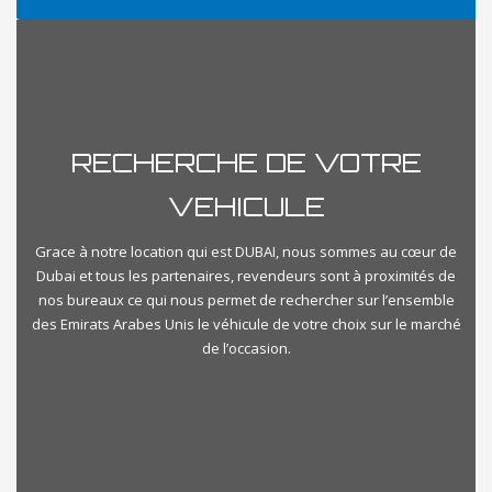
Prix
RECHERCHE DE VOTRE
€500
€1000000
VEHICULE
Kilometrage
Grace à notre location qui est DUBAI, nous sommes au cœur de
Dubai et tous les partenaires, revendeurs sont à proximités de
nos bureaux ce qui nous permet de rechercher sur l’ensemble
Km500
Km350000
des Emirats Arabes Unis le véhicule de votre choix sur le marché
de l’occasion.
importvoituredubai-categories
Select