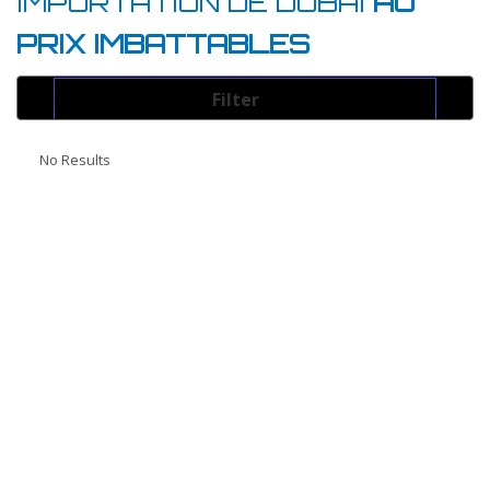
IMPORTATION DE DUBAI
AU
PRIX IMBATTABLES
Filter
Transmission
No Results
Boite Manuelle
Boite Automatique
Carroserie
Coupé
Cabriolet
Berline
4x4