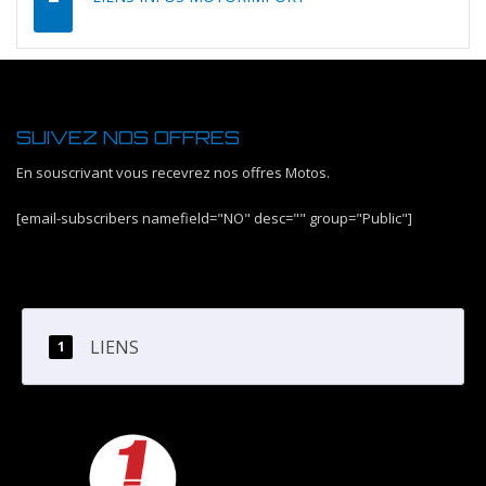
SUIVEZ NOS OFFRES
En souscrivant vous recevrez nos offres Motos.
[email-subscribers namefield="NO" desc="" group="Public"]
LIENS