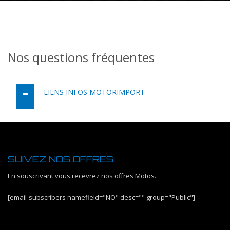
Nos questions fréquentes
LIENS INFOS MOTORIMPORT
SUIVEZ NOS OFFRES
En souscrivant vous recevrez nos offres Motos.
[email-subscribers namefield="NO" desc="" group="Public"]