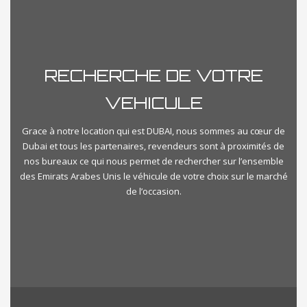
Prix
RECHERCHE DE VOTRE
Km500
Km1000000
VEHICULE
Kilometrage
Grace à notre location qui est DUBAI, nous sommes au cœur de
Dubai et tous les partenaires, revendeurs sont à proximités de
nos bureaux ce qui nous permet de rechercher sur l’ensemble
Km500
Km350000
des Emirats Arabes Unis le véhicule de votre choix sur le marché
de l’occasion.
importvoituredubai-categories
Select