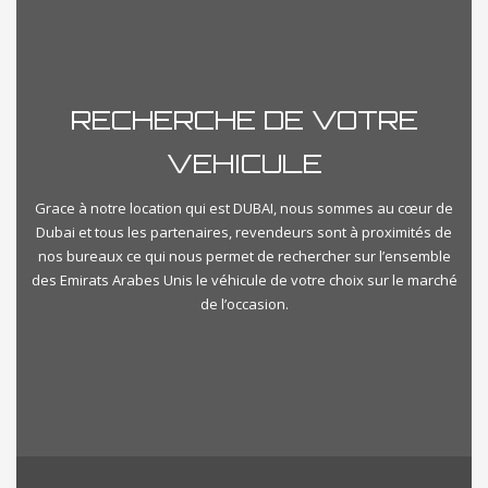
Prix
RECHERCHE DE VOTRE
€500
€1000000
VEHICULE
Kilometrage
Grace à notre location qui est DUBAI, nous sommes au cœur de
Dubai et tous les partenaires, revendeurs sont à proximités de
nos bureaux ce qui nous permet de rechercher sur l’ensemble
Km500
Km350000
des Emirats Arabes Unis le véhicule de votre choix sur le marché
de l’occasion.
importvoituredubai-categories
Select