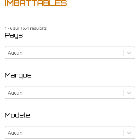
IMBATTABLES
1 - 6 sur 1651 résultats
Pays
Pays
Pays
Marque
Marque
Marque
Modele
Modele
Modele