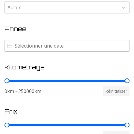
Couleur
Couleur
Annee
Annee
Annee
Kilometrage
Kilometrage
0km - 250000km
Réinitialiser
Prix
Prix