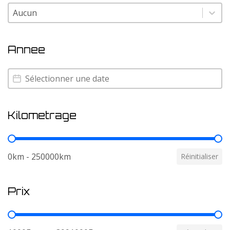
Couleur
Couleur
Annee
Annee
Annee
Kilometrage
Kilometrage
0km - 250000km
Réinitialiser
Prix
Prix