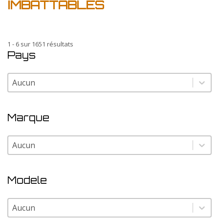
IMBATTABLES
1 - 6 sur 1651 résultats
Pays
Pays
Pays
Marque
Marque
Marque
Modele
Modele
Modele