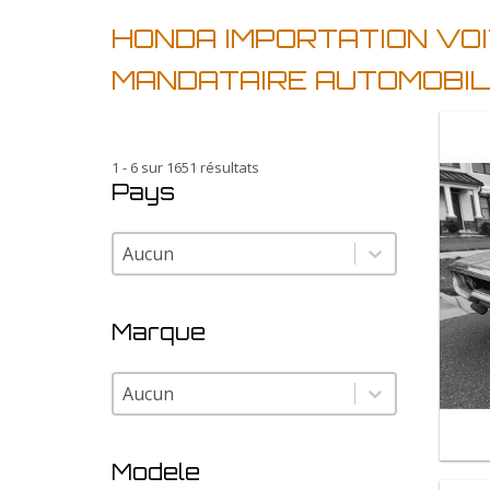
HONDA IMPORTATION VO
MANDATAIRE AUTOMOBI
1 - 6 sur 1651 résultats
Pays
Pays
Pays
Marque
Marque
Marque
Modele