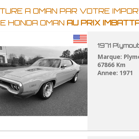
ITURE A OMAN PAR VOTRE IMPO
LE HONDA OMAN
AU PRIX IMBATT
1971 Plymou
Marque: Plym
67866 Km
Annee: 1971