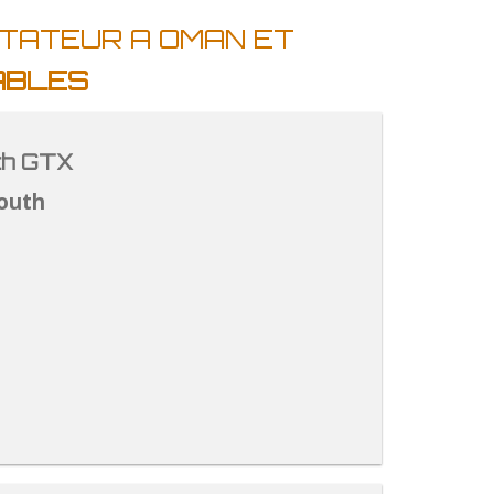
RTATEUR A OMAN ET
ABLES
th GTX
outh