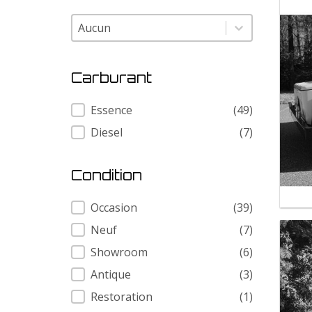
Modele
Modele
Carburant
Carburant
Essence
(49)
Diesel
(7)
Condition
Condition
Occasion
(39)
Neuf
(7)
Showroom
(6)
Antique
(3)
Restoration
(1)