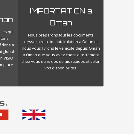
IMPORTATION a
man
Oman
ules qui
Nous preparons tout les documents
itons
nessecaire a l’immatriculation a Oman et
cédons a
nous vous livrons le vehicule depuis Oman
t global
a Oman que vous avez choisi directement
n VISIO
chez vous dans des delais rapides et selon
ur place
vos disponibilites.
s.