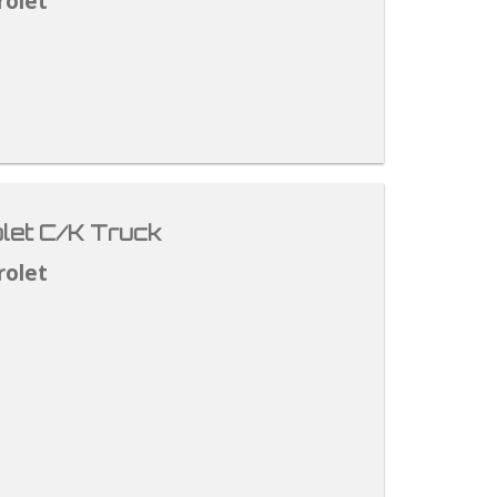
rolet
let C/K Truck
rolet