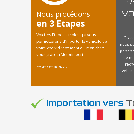
R
Nous procédons
VO
en 3 Etapes
Voici les Etapes simples qui vous
Grace
permetterons d’importer le vehicule de
nous s
votre choix directement a Oman chez
partena
vous grace a Motorimport
de no
rech
CONTACTER Nous
véhicu
Importation vers
To