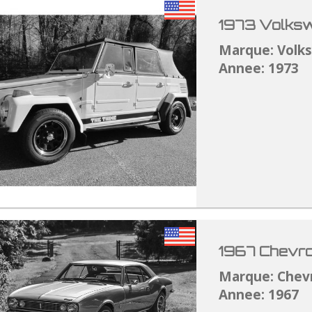
1973 Volksw
Marque: Volk
Annee: 1973
1967 Chevro
Marque: Chev
Annee: 1967