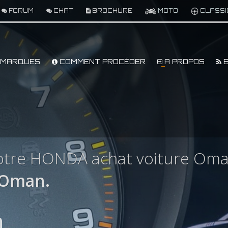
FORUM
CHAT
BROCHURE
MOTO
CLASSI
MARQUES
COMMENT PROCÉDER
A PROPOS
B
otre HONDA achat voiture Om
 Oman.