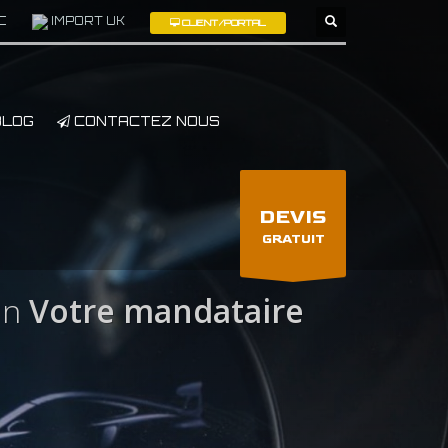
C
IMPORT UK
CLIENT/PORTAL
×
LOG
CONTACTEZ NOUS
DEVIS
GRATUIT
an
Votre mandataire