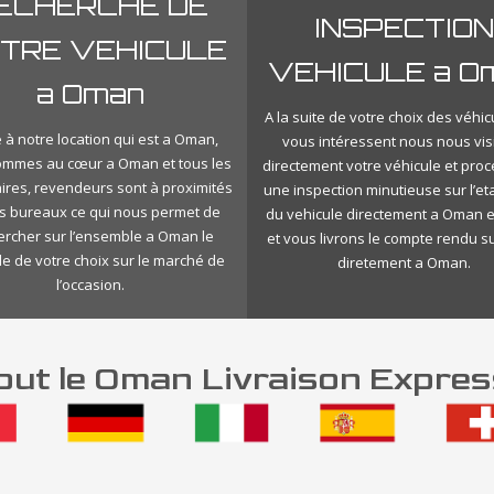
ECHERCHE DE
INSPECTION
TRE VEHICULE
VEHICULE a O
a Oman
A la suite de votre choix des véhic
 à notre location qui est a Oman,
vous intéressent nous nous vis
ommes au cœur a Oman et tous les
directement votre véhicule et pro
ires, revendeurs sont à proximités
une inspection minutieuse sur l’eta
s bureaux ce qui nous permet de
du vehicule directement a Oman e
ercher sur l’ensemble a Oman le
et vous livrons le compte rendu s
le de votre choix sur le marché de
diretement a Oman.
l’occasion.
ut le Oman Livraison Expres