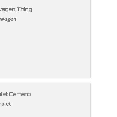
agen Thing
swagen
let Camaro
rolet