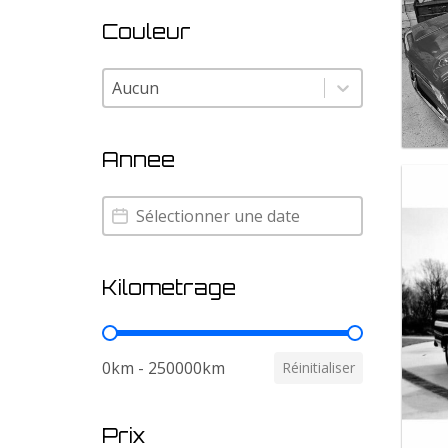
Couleur
Couleur
Couleur
Annee
Annee
Annee
Kilometrage
Kilometrage
0km - 250000km
Réinitialiser
Prix