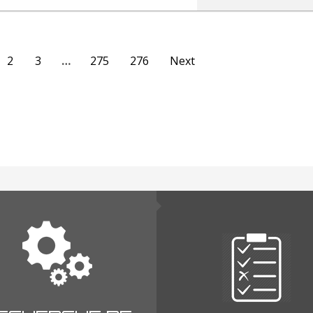
2
3
…
275
276
Next