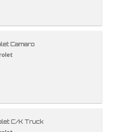
let Camaro
rolet
let C/K Truck