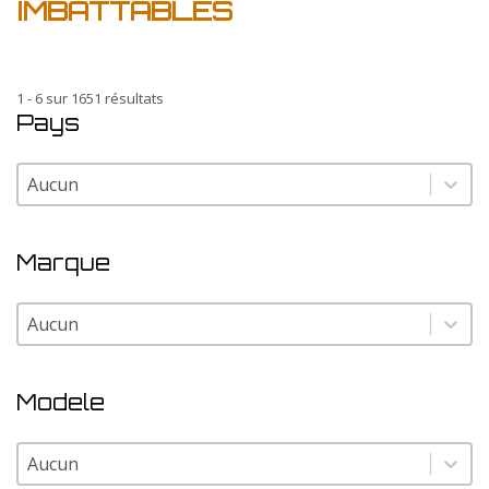
IMBATTABLES
1 - 6 sur 1651 résultats
Pays
Pays
Pays
Marque
Marque
Marque
Modele
Modele
Modele