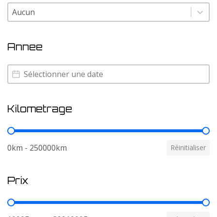
Couleur
Couleur
Annee
Annee
Annee
Kilometrage
Kilometrage
0km - 250000km
Réinitialiser
Prix
Prix