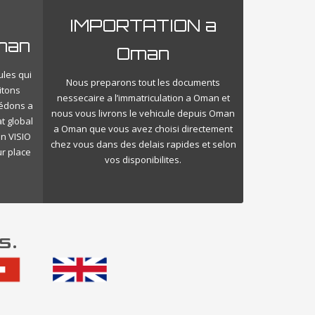
IMPORTATION a
man
Oman
ules qui
Nous preparons tout les documents
itons
nessecaire a l’immatriculation a Oman et
cédons a
nous vous livrons le vehicule depuis Oman
t global
a Oman que vous avez choisi directement
n VISIO
chez vous dans des delais rapides et selon
ur place
vos disponibilites.
s.