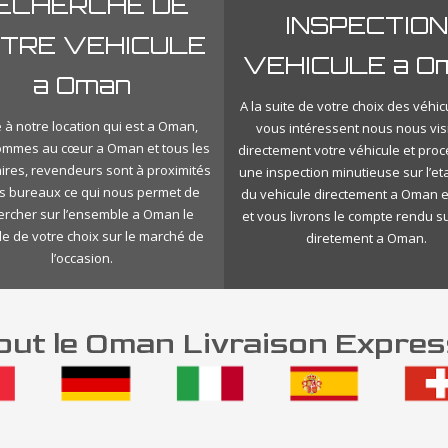
ECHERCHE DE
INSPECTION
TRE VEHICULE
VEHICULE a O
a Oman
A la suite de votre choix des véhic
 à notre location qui est a Oman,
vous intéressent nous nous vis
ommes au cœur a Oman et tous les
directement votre véhicule et pro
ires, revendeurs sont à proximités
une inspection minutieuse sur l’eta
s bureaux ce qui nous permet de
du vehicule directement a Oman e
ercher sur l’ensemble a Oman le
et vous livrons le compte rendu s
le de votre choix sur le marché de
diretement a Oman.
l’occasion.
ut le Oman Livraison Expres