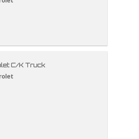
rolet
let C/K Truck
rolet