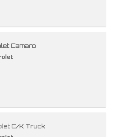
let Camaro
rolet
let C/K Truck