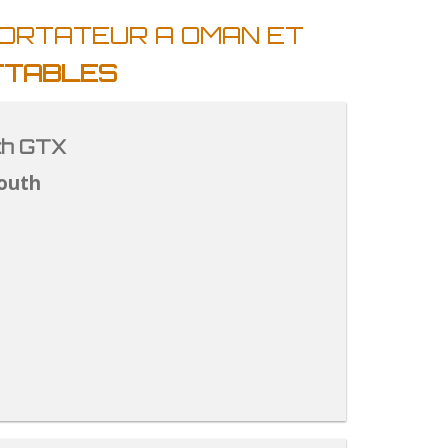
PORTATEUR A OMAN ET
ATTABLES
th GTX
outh