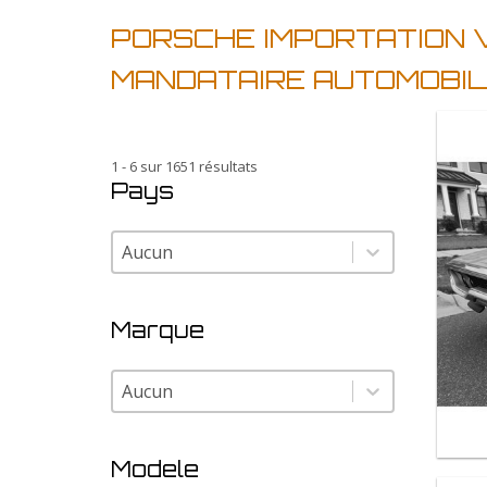
PORSCHE IMPORTATION 
MANDATAIRE AUTOMOBI
1 - 6 sur 1651 résultats
Pays
Pays
Pays
Marque
Marque
Marque
Modele