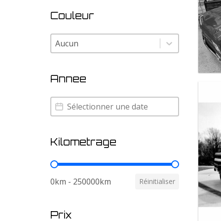
Couleur
Couleur
Couleur
Annee
Annee
Annee
Kilometrage
Kilometrage
0km - 250000km
Réinitialiser
Prix