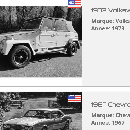
1973 Volksw
Marque: Volk
Annee: 1973
1967 Chevro
Marque: Chev
Annee: 1967