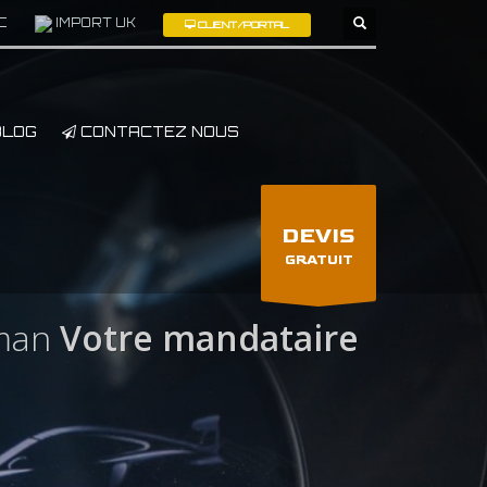
C
IMPORT UK
CLIENT/PORTAL
×
LOG
CONTACTEZ NOUS
DEVIS
GRATUIT
man
Votre mandataire