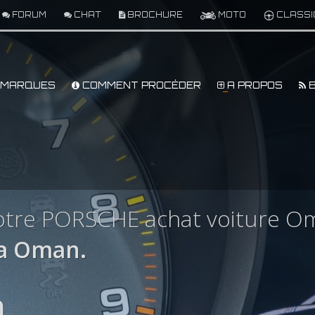
FORUM
CHAT
BROCHURE
MOTO
CLASSI
MARQUES
COMMENT PROCÉDER
A PROPOS
B
otre PORSCHE achat voiture O
a Oman.