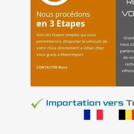
R
Nous procédons
VO
en 3 Etapes
Voici les Etapes simples qui vous
Grace
permetterons d’importer le vehicule de
nous s
votre choix directement a Oman chez
partena
vous grace a Motorimport
de no
rech
CONTACTER Nous
véhicu
Importation vers
To