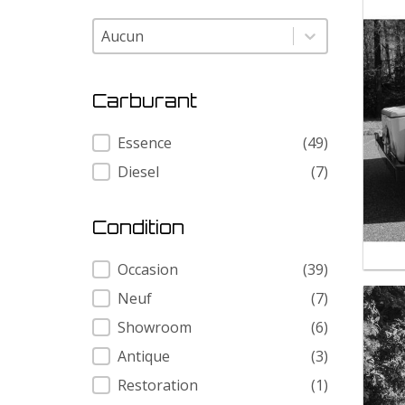
Modele
Modele
Carburant
Carburant
Essence
(49)
Diesel
(7)
Condition
Condition
Occasion
(39)
Neuf
(7)
Showroom
(6)
Antique
(3)
Restoration
(1)