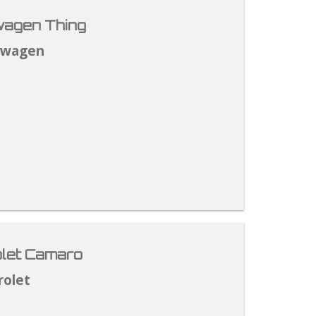
agen Thing
swagen
let Camaro
rolet