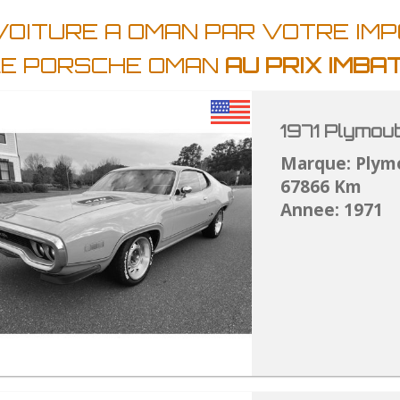
VOITURE A OMAN PAR VOTRE IM
LE PORSCHE OMAN
AU PRIX IMB
1971 Plymou
Marque: Plym
67866 Km
Annee: 1971