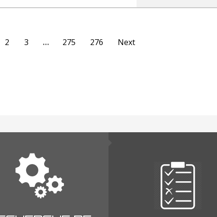
2
3
…
275
276
Next