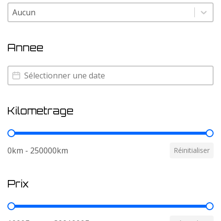
Couleur
Couleur
Annee
Annee
Annee
Kilometrage
Kilometrage
0km - 250000km
Réinitialiser
Prix
Prix