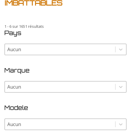
IMBATTABLES
1 - 6 sur 1651 résultats
Pays
Pays
Pays
Marque
Marque
Marque
Modele
Modele
Modele