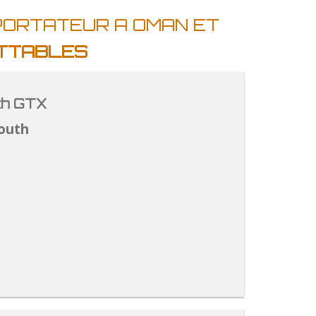
PORTATEUR A OMAN ET
ATTABLES
th GTX
outh