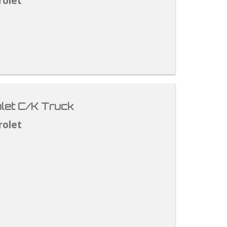
rolet
let C/K Truck
rolet