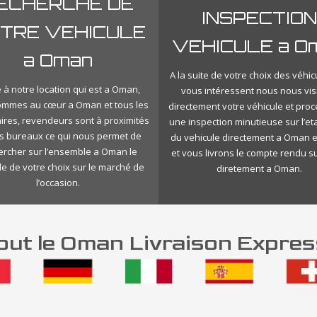
ECHERCHE DE
INSPECTION
TRE VEHICULE
VEHICULE a O
a Oman
A la suite de votre choix des véhic
 à notre location qui est a Oman,
vous intéressent nous nous vis
ommes au cœur a Oman et tous les
directement votre véhicule et pro
ires, revendeurs sont à proximités
une inspection minutieuse sur l’eta
s bureaux ce qui nous permet de
du vehicule directement a Oman e
ercher sur l’ensemble a Oman le
et vous livrons le compte rendu s
le de votre choix sur le marché de
diretement a Oman.
l’occasion.
ut le Oman Livraison Expres