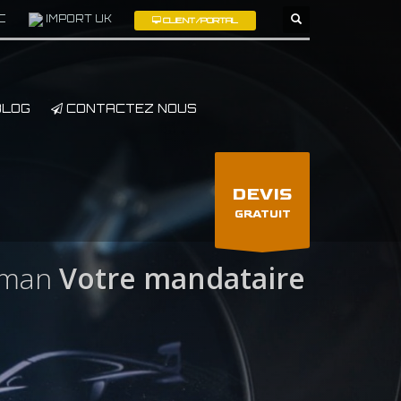
C
IMPORT UK
CLIENT/PORTAL
×
LOG
CONTACTEZ NOUS
DEVIS
GRATUIT
Oman
Votre mandataire