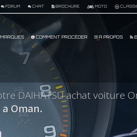
FORUM
CHAT
BROCHURE
MOTO
CLASSI
MARQUES
COMMENT PROCÉDER
A PROPOS
B
otre DAIHATSU achat voiture 
 a Oman.