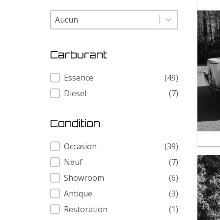
Modele
Modele
Carburant
Carburant
Essence
(49)
Diesel
(7)
Condition
Condition
Occasion
(39)
Neuf
(7)
Showroom
(6)
Antique
(3)
Restoration
(1)