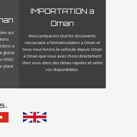
IMPORTATION a
man
Oman
ules qui
Nous preparons tout les documents
itons
nessecaire a l’immatriculation a Oman et
cédons a
nous vous livrons le vehicule depuis Oman
t global
a Oman que vous avez choisi directement
n VISIO
chez vous dans des delais rapides et selon
ur place
vos disponibilites.
s.