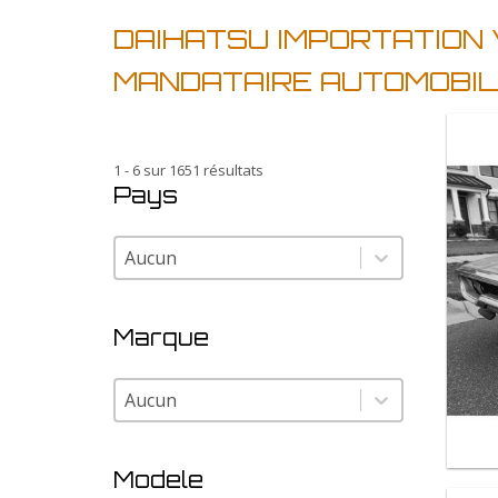
DAIHATSU IMPORTATION
MANDATAIRE AUTOMOBIL
1 - 6 sur 1651 résultats
Pays
Pays
Pays
Marque
Marque
Marque
Modele