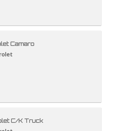
let Camaro
rolet
let C/K Truck