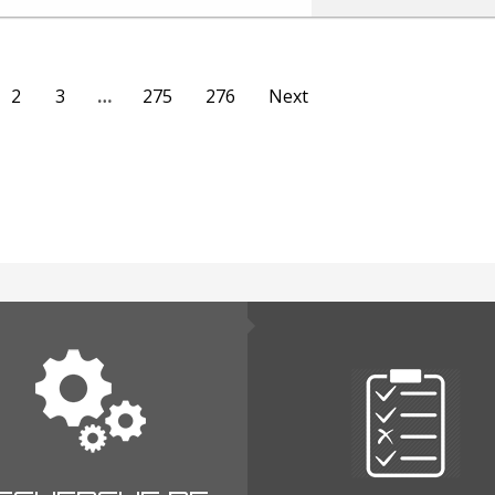
2
3
…
275
276
Next