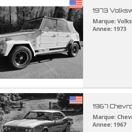
1973 Volksw
Marque: Volk
Annee: 1973
1967 Chevro
Marque: Chev
Annee: 1967