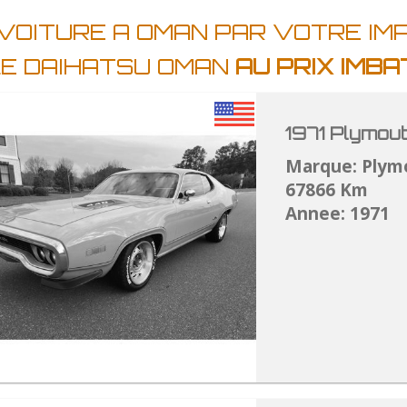
 VOITURE A OMAN PAR VOTRE IM
E DAIHATSU OMAN
AU PRIX IMB
1971 Plymou
Marque: Plym
67866 Km
Annee: 1971