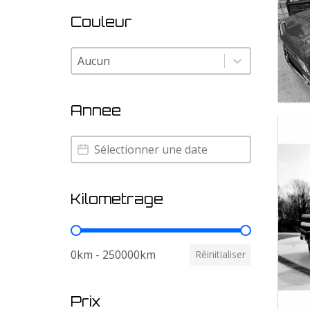
Couleur
Couleur
Couleur
Annee
Annee
Annee
Kilometrage
Kilometrage
0km - 250000km
Réinitialiser
Prix