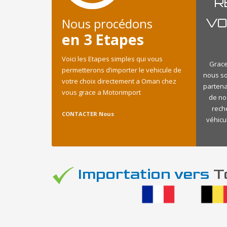
R
Nous procédons
VO
en 3 Etapes
Voici les Etapes simples qui vous
Grace
permetterons d’importer le vehicule de
nous s
votre choix directement a Oman chez
partena
vous grace a Motorimport
de no
rech
CONTACTER Nous
véhicu
Importation vers
To