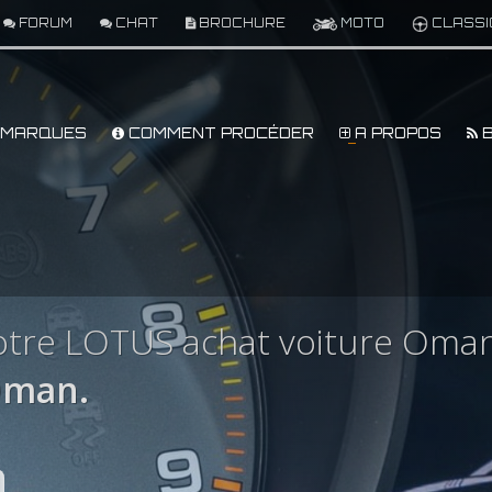
FORUM
CHAT
BROCHURE
MOTO
CLASSI
MARQUES
COMMENT PROCÉDER
A PROPOS
B
otre LOTUS achat voiture Oma
Oman.