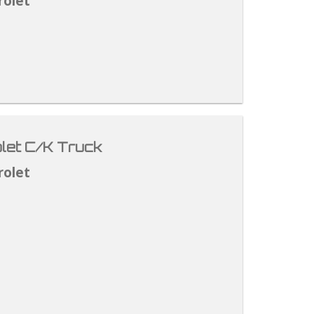
rolet
let C/K Truck
rolet