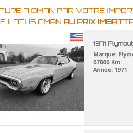
ITURE A OMAN PAR VOTRE IMPO
LE LOTUS OMAN
AU PRIX IMBATT
1971 Plymou
Marque: Plym
67866 Km
Annee: 1971