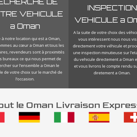
ECHERCHE DE
INSPECTION
TRE VEHICULE
VEHICULE a O
a Oman
A la suite de votre choix des véhic
 à notre location qui est a Oman,
vous intéressent nous nous vis
ommes au cœur a Oman et tous les
directement votre véhicule et pro
ires, revendeurs sont à proximités
une inspection minutieuse sur l’eta
s bureaux ce qui nous permet de
du vehicule directement a Oman e
ercher sur l’ensemble a Oman le
et vous livrons le compte rendu s
le de votre choix sur le marché de
diretement a Oman.
l’occasion.
ut le Oman Livraison Expres