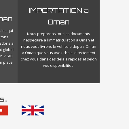
IMPORTATION a
man
Oman
ules qui
Nous preparons tout les documents
itons
nessecaire a l’immatriculation a Oman et
cédons a
nous vous livrons le vehicule depuis Oman
t global
a Oman que vous avez choisi directement
n VISIO
chez vous dans des delais rapides et selon
ur place
vos disponibilites.
s.