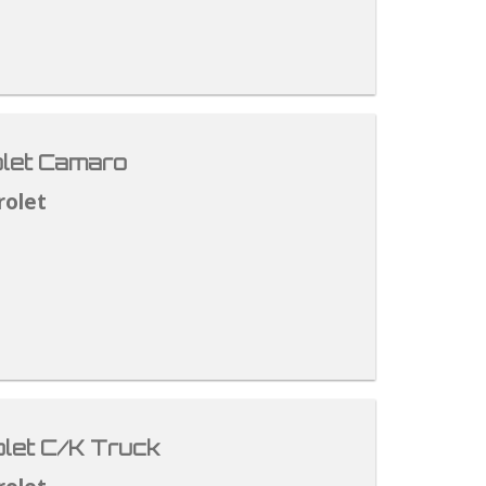
let Camaro
rolet
let C/K Truck