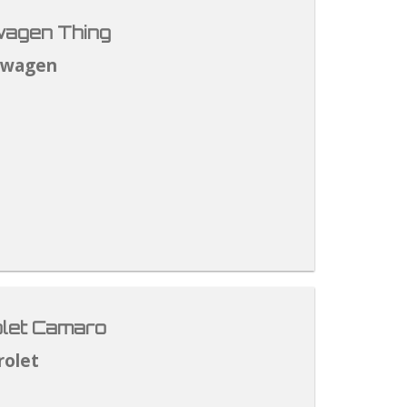
agen Thing
swagen
let Camaro
rolet