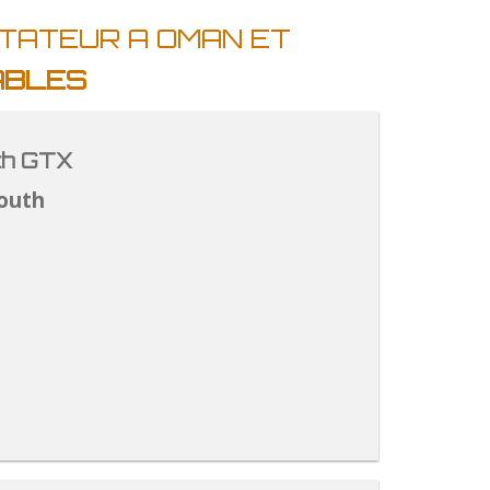
RTATEUR A OMAN ET
ABLES
th GTX
outh