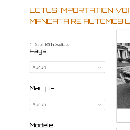
LOTUS IMPORTATION VO
MANDATAIRE AUTOMOBI
1 - 6 sur 1651 résultats
Pays
Pays
Pays
Marque
Marque
Marque
Modele