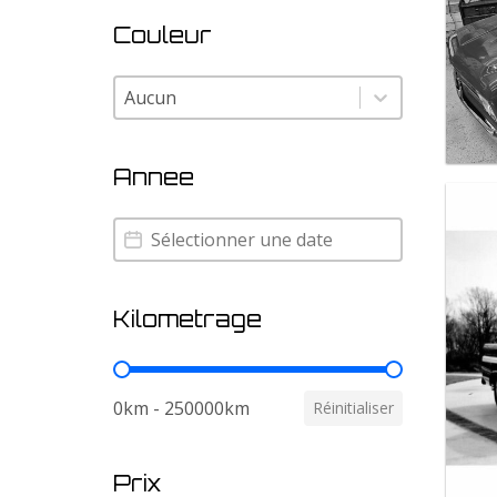
Couleur
Couleur
Couleur
Annee
Annee
Annee
Kilometrage
Kilometrage
0km - 250000km
Réinitialiser
Prix