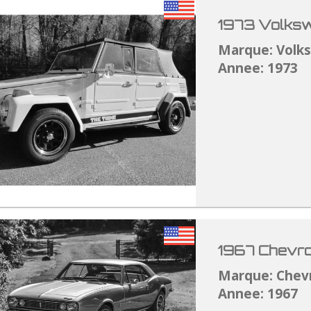
1973 Volksw
Marque: Volk
Annee: 1973
1967 Chevro
Marque: Chev
Annee: 1967