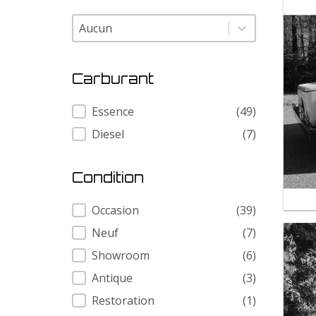
Modele
Modele
Carburant
Carburant
Essence
(49)
Diesel
(7)
Condition
Condition
Occasion
(39)
Neuf
(7)
Showroom
(6)
Antique
(3)
Restoration
(1)