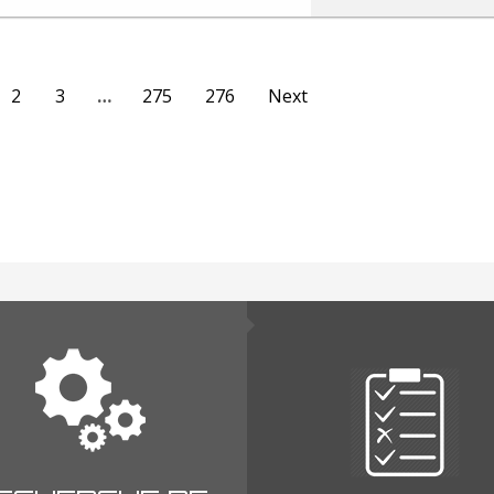
2
3
…
275
276
Next