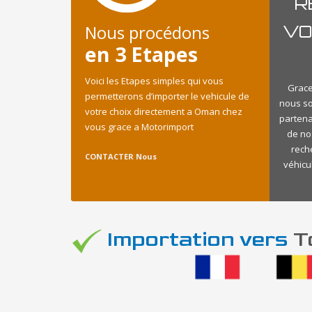
R
Nous procédons
VO
en 3 Etapes
Voici les Etapes simples qui vous
Grace
permetterons d’importer le vehicule de
nous s
votre choix directement a Oman chez
partena
vous grace a Motorimport
de no
rech
CONTACTER Nous
véhicu
Importation vers
To