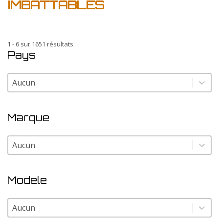
IMBATTABLES
1 - 6 sur 1651 résultats
Pays
Pays
Pays
Marque
Marque
Marque
Modele
Modele
Modele