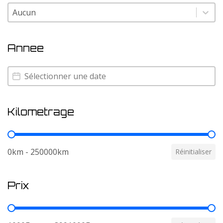
Couleur
Couleur
Annee
Annee
Annee
Kilometrage
Kilometrage
0km - 250000km
Réinitialiser
Prix
Prix