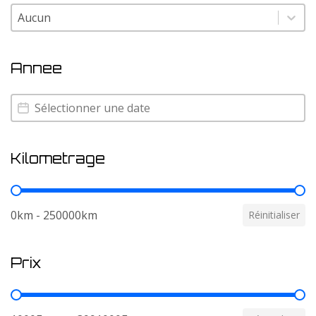
Couleur
Couleur
Annee
Annee
Annee
Kilometrage
Kilometrage
0km - 250000km
Réinitialiser
Prix
Prix