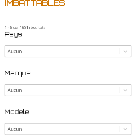
IMBATTABLES
1 - 6 sur 1651 résultats
Pays
Pays
Pays
Marque
Marque
Marque
Modele
Modele
Modele