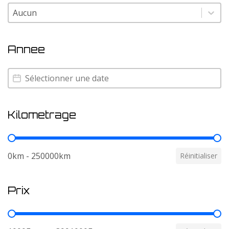
Couleur
Couleur
Annee
Annee
Annee
Kilometrage
Kilometrage
0km - 250000km
Réinitialiser
Prix
Prix