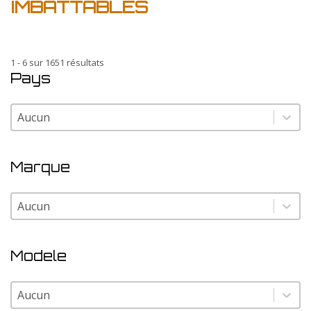
IMBATTABLES
1 - 6 sur 1651 résultats
Pays
Pays
Pays
Marque
Marque
Marque
Modele
Modele
Modele