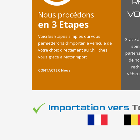
R
Nous procédons
VO
en 3 Etapes
Voici les Etapes simples qui vous
Grace à 
permetterons d’importer le vehicule de
somm
votre choix directement au Chili chez
partena
vous grace a Motorimport
de no
rech
CONTACTER Nous
véhicu
Importation vers
To