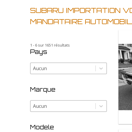
SUBARU IMPORTATION VO
MANDATAIRE AUTOMOBIL
1 - 6 sur 1651 résultats
Pays
Pays
Pays
Marque
Marque
Marque
Modele