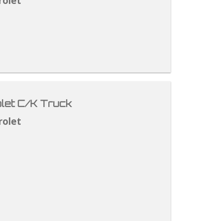
rolet
let C/K Truck
rolet