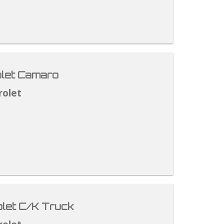
let Camaro
rolet
let C/K Truck