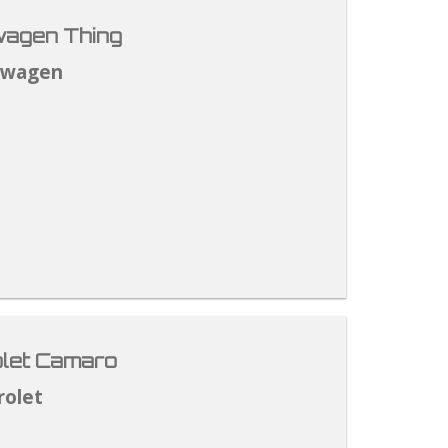
agen Thing
swagen
let Camaro
rolet