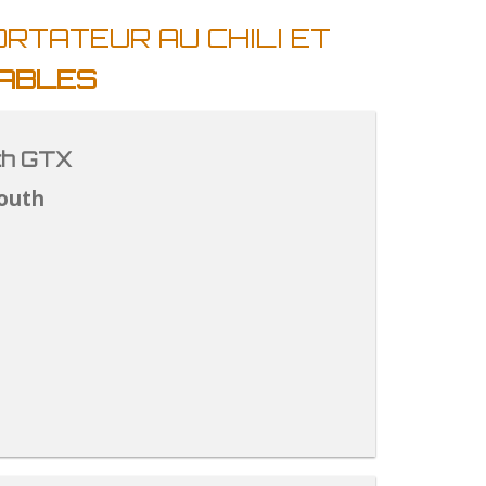
ORTATEUR AU CHILI ET
TABLES
th GTX
outh