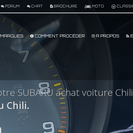
FORUM
CHAT
BROCHURE
MOTO
CLASSI
MARQUES
COMMENT PROCÉDER
A PROPOS
B
tre SUBARU achat voiture Chili
 Chili.