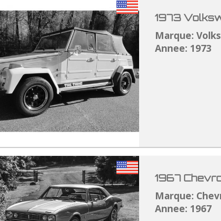
1973 Volksw
Marque: Volk
Annee: 1973
1967 Chevro
Marque: Chev
Annee: 1967