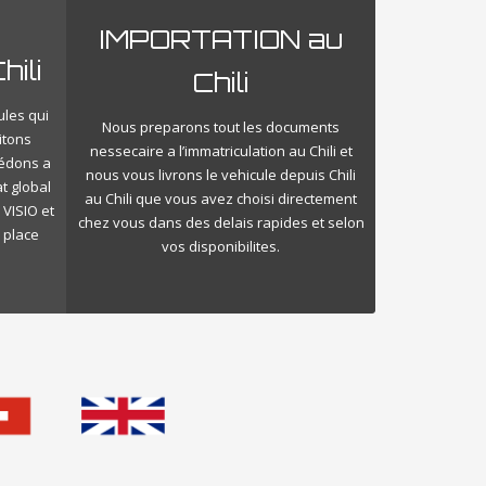
IMPORTATION au
ili
Chili
ules qui
Nous preparons tout les documents
itons
nessecaire a l’immatriculation au Chili et
cédons a
nous vous livrons le vehicule depuis Chili
t global
au Chili que vous avez choisi directement
 VISIO et
chez vous dans des delais rapides et selon
 place
vos disponibilites.