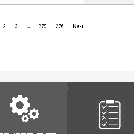
2
3
…
275
276
Next