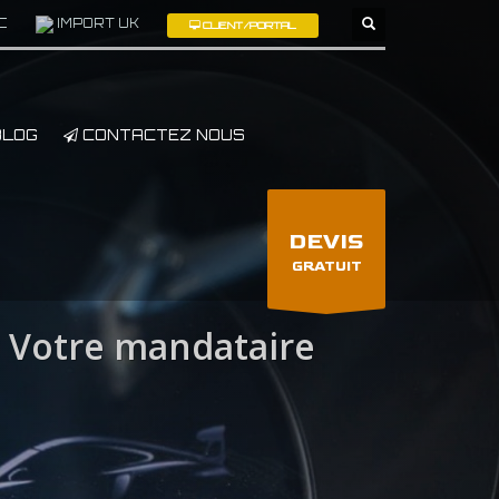
C
IMPORT UK
CLIENT/PORTAL
×
LOG
CONTACTEZ NOUS
DEVIS
GRATUIT
Votre mandataire