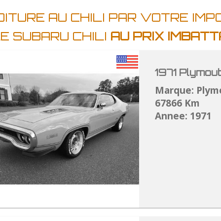
ITURE AU CHILI PAR VOTRE IMP
E SUBARU CHILI
AU PRIX IMBAT
1971 Plymou
Marque: Plym
67866 Km
Annee: 1971