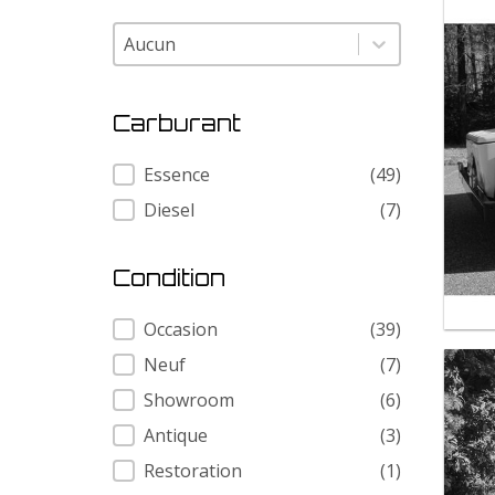
Modele
Modele
Carburant
Carburant
Essence
(49)
Diesel
(7)
Condition
Condition
Occasion
(39)
Neuf
(7)
Showroom
(6)
Antique
(3)
Restoration
(1)