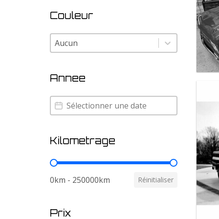
Couleur
Couleur
Couleur
Annee
Annee
Annee
Kilometrage
Kilometrage
0km - 250000km
Réinitialiser
Prix