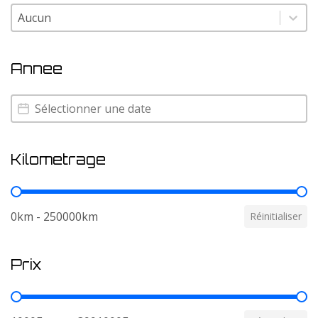
Couleur
Couleur
Annee
Annee
Annee
Kilometrage
Kilometrage
0km - 250000km
Réinitialiser
Prix
Prix