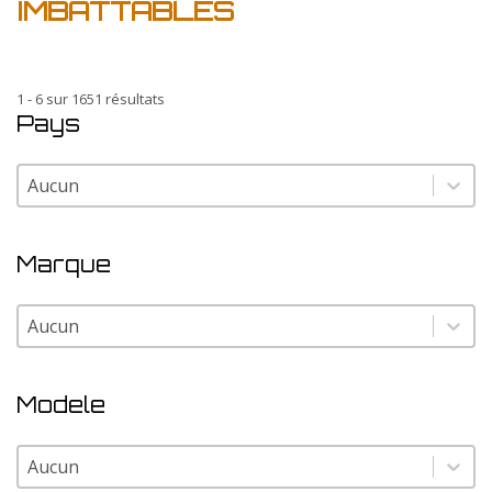
IMBATTABLES
1 - 6 sur 1651 résultats
Pays
Pays
Pays
Marque
Marque
Marque
Modele
Modele
Modele