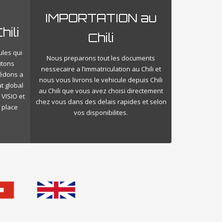
IMPORTATION au
ili
Chili
ules qui
Nous preparons tout les documents
itons
nessecaire a l’immatriculation au Chili et
cédons a
nous vous livrons le vehicule depuis Chili
t global
au Chili que vous avez choisi directement
 VISIO et
chez vous dans des delais rapides et selon
 place
vos disponibilites.