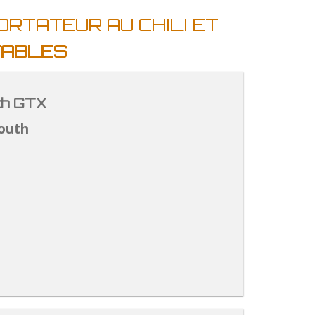
ORTATEUR AU CHILI ET
TABLES
th GTX
outh