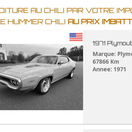
ITURE AU CHILI PAR VOTRE IMP
E HUMMER CHILI
AU PRIX IMBAT
1971 Plymou
Marque: Plym
67866 Km
Annee: 1971