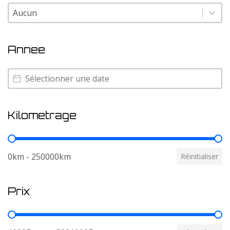
Couleur
Couleur
Annee
Annee
Annee
Kilometrage
Kilometrage
0km - 250000km
Réinitialiser
Prix
Prix