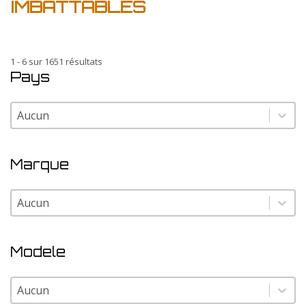
IMBATTABLES
1 - 6 sur 1651 résultats
Pays
Pays
Pays
Marque
Marque
Marque
Modele
Modele
Modele