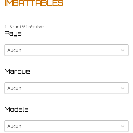
IMBATTABLES
1 - 6 sur 1651 résultats
Pays
Pays
Pays
Marque
Marque
Marque
Modele
Modele
Modele