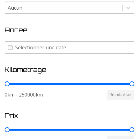
Couleur
Couleur
Annee
Annee
Annee
Kilometrage
Kilometrage
0km - 250000km
Réinitialiser
Prix
Prix