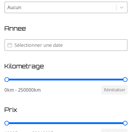
Couleur
Couleur
Annee
Annee
Annee
Kilometrage
Kilometrage
0km - 250000km
Réinitialiser
Prix
Prix