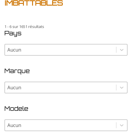
IMBATTABLES
1 - 6 sur 1651 résultats
Pays
Pays
Pays
Marque
Marque
Marque
Modele
Modele
Modele