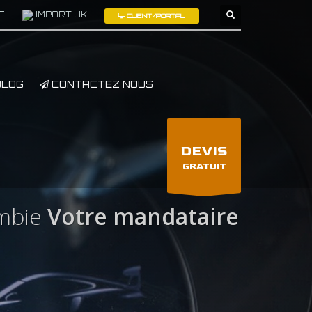
C
IMPORT UK
CLIENT/PORTAL
×
LOG
CONTACTEZ NOUS
DEVIS
GRATUIT
mbie
Votre mandataire