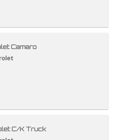
let Camaro
rolet
let C/K Truck