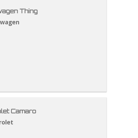
agen Thing
swagen
let Camaro
rolet