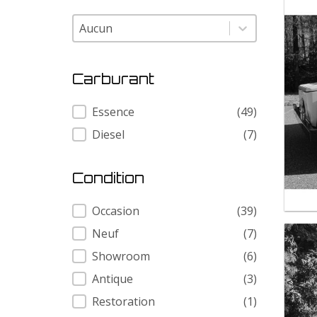
Modele
Modele
Carburant
Carburant
Essence
(49)
Diesel
(7)
Condition
Condition
Occasion
(39)
Neuf
(7)
Showroom
(6)
Antique
(3)
Restoration
(1)