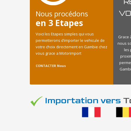
R
Nous procédons
VO
en 3 Etapes
Voici les Etapes simples qui vous
Grace à
permetterons d’importer le vehicule de
nous s
votre choix directement en Gambie chez
les
vous grace a Motorimport
proxi
permet
CONTACTER Nous
Gambie
Importation vers
To