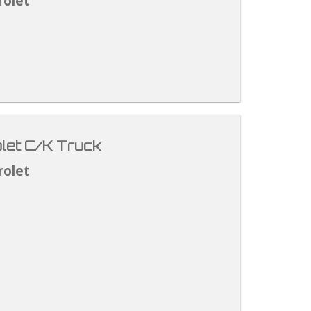
rolet
let C/K Truck
rolet