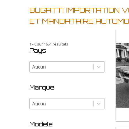
BUGATTI IMPORTATION V
ET MANDATAIRE AUTOMO
1 - 6 sur 1651 résultats
Pays
Pays
Pays
Marque
Marque
Marque
Modele