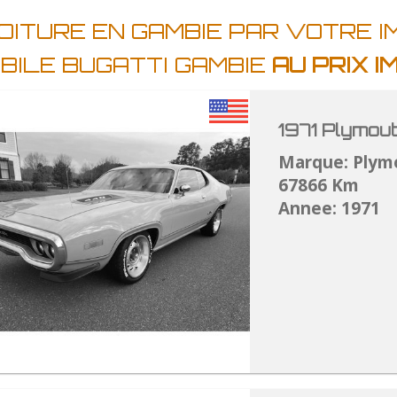
OITURE EN GAMBIE PAR VOTRE 
BILE BUGATTI GAMBIE
AU PRIX 
1971 Plymou
Marque: Plym
67866 Km
Annee: 1971