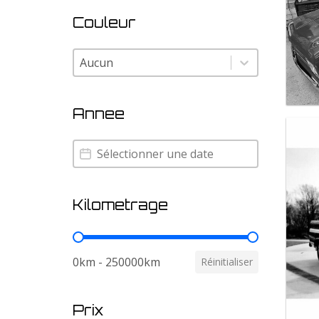
Couleur
Couleur
Couleur
Annee
Annee
Annee
Kilometrage
Kilometrage
0km - 250000km
Réinitialiser
Prix