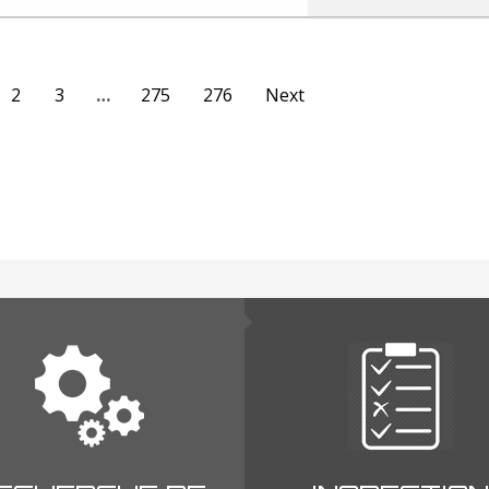
2
3
…
275
276
Next