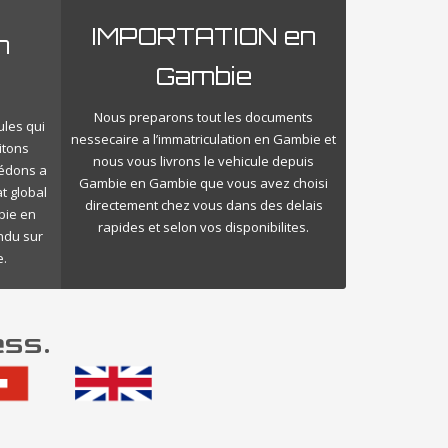
IMPORTATION en
n
Gambie
Nous preparons tout les documents
ules qui
nessecaire a l’immatriculation en Gambie et
itons
nous vous livrons le vehicule depuis
cédons a
Gambie en Gambie que vous avez choisi
t global
directement chez vous dans des delais
bie en
rapides et selon vos disponibilites.
endu sur
.
ess.