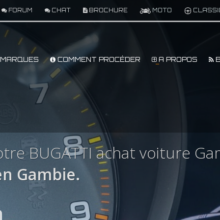
FORUM
CHAT
BROCHURE
MOTO
CLASSI
MARQUES
COMMENT PROCÉDER
A PROPOS
B
otre BUGATTI achat voiture Ga
en Gambie.