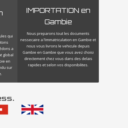
IMPORTATION en
n
Gambie
Nous preparons tout les documents
ules qui
nessecaire a l’immatriculation en Gambie et
itons
nous vous livrons le vehicule depuis
cédons a
Gambie en Gambie que vous avez choisi
t global
directement chez vous dans des delais
bie en
rapides et selon vos disponibilites.
endu sur
.
ess.