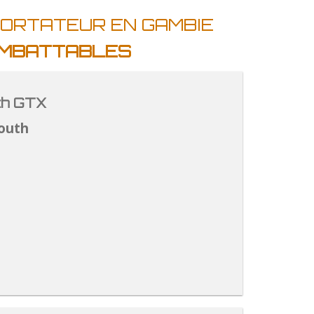
PORTATEUR EN GAMBIE
 IMBATTABLES
th GTX
outh