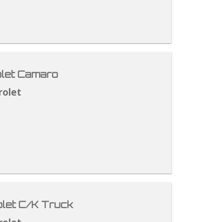
let Camaro
rolet
let C/K Truck