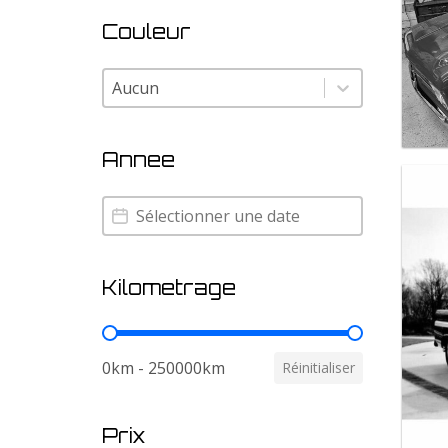
Couleur
Couleur
Couleur
Annee
Annee
Annee
Kilometrage
Kilometrage
0km - 250000km
Réinitialiser
Prix