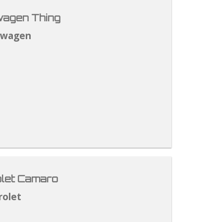
agen Thing
swagen
let Camaro
rolet