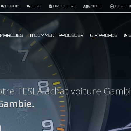
FORUM
CHAT
BROCHURE
MOTO
CLASSI
MARQUES
COMMENT PROCÉDER
A PROPOS
B
tre TESLA achat voiture Gamb
Gambie.