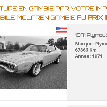
TURE EN GAMBIE PAR VOTRE IM
BILE MCLAREN GAMBIE
AU PRIX
1971 Plymou
Marque: Plym
67866 Km
Annee: 1971