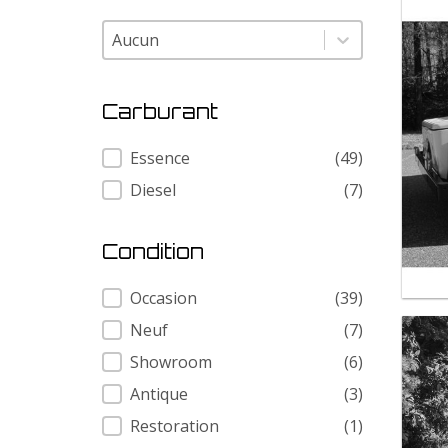
Modele
Modele
Carburant
Carburant
Essence
(49)
Diesel
(7)
Condition
Condition
Occasion
(39)
Neuf
(7)
Showroom
(6)
Antique
(3)
Restoration
(1)