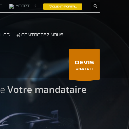
C
IMPORT UK
CLIENT/PORTAL
×
LOG
CONTACTEZ NOUS
DEVIS
GRATUIT
ie
Votre mandataire