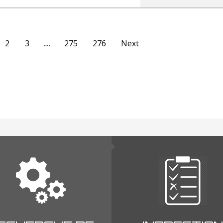
2
3
…
275
276
Next