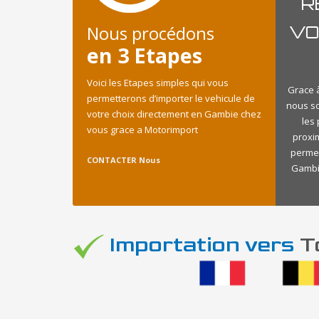
R
Nous procédons
VO
en 3 Etapes
Voici les Etapes simples qui vous
Grace à
permetterons d’importer le vehicule de
nous s
votre choix directement en Gambie chez
les
vous grace a Motorimport
proxi
permet
CONTACTER Nous
Gambie
Importation vers
To